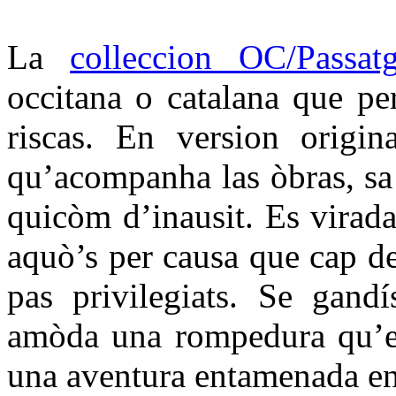
La
colleccion OC/Passat
occitana o catalana que per
riscas. En version origin
qu’acompanha las òbras, sa t
quicòm d’inausit. Es virada
aquò’s per causa que cap d
pas privilegiats. Se gandí
amòda una rompedura qu’es
una aventura entamenada en 