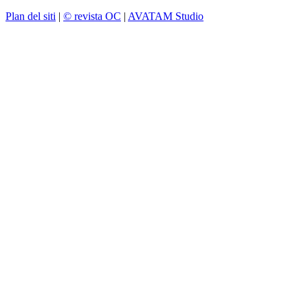
Plan del siti
|
© revista OC
|
AVATAM Studio