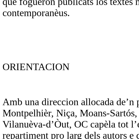
que foguèron publicats los tèxtes 
contemporanèus.
ORIENTACION
Amb una direccion allocada de’n p
Montpelhièr, Niça, Moans-Sartós, d
Vilanuèva-d’Òut, OC capèla tot l’
repartiment pro larg dels autors e d