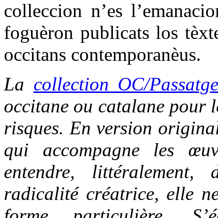
colleccion n’es l’emanacio
foguèron publicats los tèxt
occitans contemporanèus.
La
collection OC/Passatg
occitane ou catalane pour le
risques. En version origina
qui accompagne les œuvr
entendre, littéralement,
radicalité créatrice, elle 
forme particulière. S