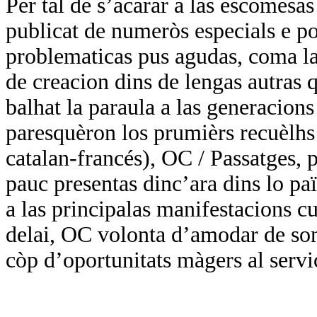
Per tal de s’acarar a las escomesa
publicat de numeròs especials e por
problematicas pus agudas, coma las
de creacion dins de lengas autras q
balhat la paraula a las generacions
paresquèron los prumièrs recuèlhs 
catalan-francés), OC / Passatges, p
pauc presentas dinc’ara dins lo paï
a las principalas manifestacions cul
delai, OC volonta d’amodar de so
còp d’oportunitats màgers al servi