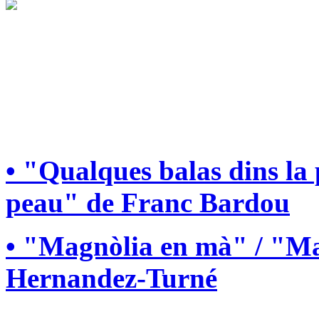
• "Qualques balas dins la
peau" de Franc Bardou
• "Magnòlia en mà" / "Ma
Hernandez-Turné