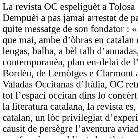
La revista OC espeliguèt a Tolosa
Dempuèi a pas jamai arrestat de pa
quite messatge de son fondator :
que mai, ambe d’òbras en catalan e
lengas, balha, a bèl talh d’annadas,
contemporanèa, plan en-delai de l’
Bordèu, de Lemòtges e Clarmont a 
Valadas Occitanas d’Itàlia, OC ret
tot l’espaci occitan dins lo concèr
la literatura catalana, la revista es
catalan, un lòc privilegiat d’expe
causit de persègre l’aventura avi