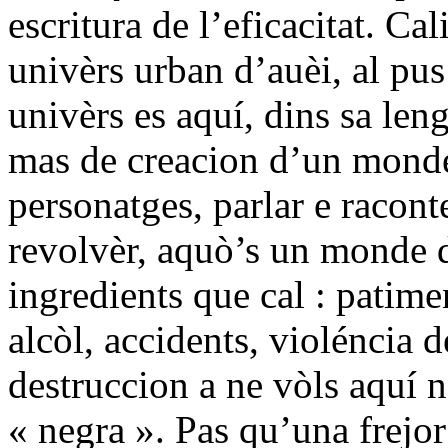
escritura de l’eficacitat. Ca
univèrs urban d’auèi, al pus
univèrs es aquí, dins sa leng
mas de creacion d’un monde o
personatges, parlar e racon
revolvèr, aquò’s un monde de
ingredients que cal : patime
alcòl, accidents, violéncia 
destruccion a ne vòls aquí 
« negra ». Pas qu’una frejor 