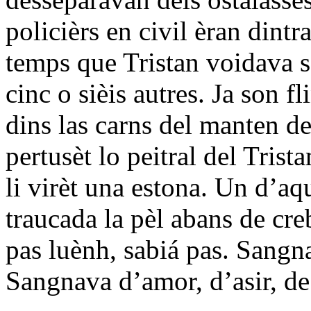
policièrs en civil èran dintr
temps que Tristan voidava s
cinc o sièis autres. Ja son f
dins las carns del manten de
pertusèt lo peitral del Trist
li virèt una estona. Un d’aq
traucada la pèl abans de cre
pas luènh, sabiá pas. Sangn
Sangnava d’amor, d’asir, de