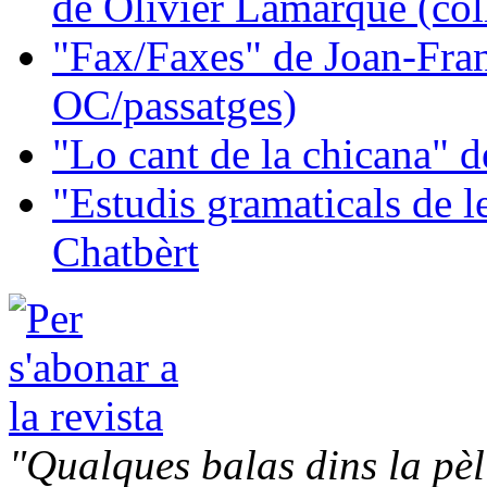
de Olivier Lamarque (col
"Fax/Faxes" de Joan-Fran
OC/passatges)
"Lo cant de la chicana"
"Estudis gramaticals de 
Chatbèrt
"Qualques balas dins la pèl