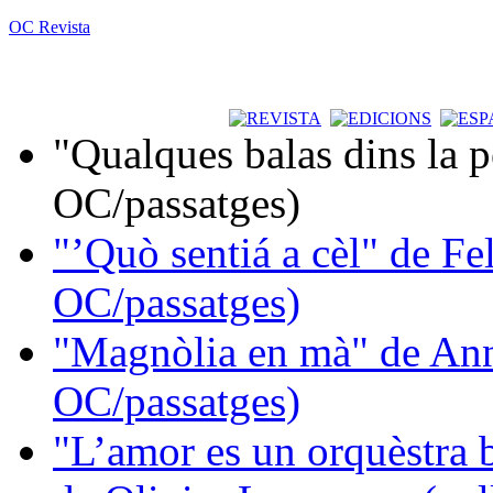
OC Revista
"Qualques balas dins la 
OC/passatges)
"’Quò sentiá a cèl" de Fe
OC/passatges)
"Magnòlia en mà" de Ann
OC/passatges)
"L’amor es un orquèstra 