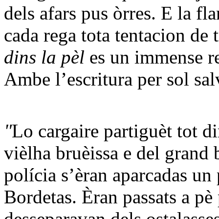
dels afars pus òrres. E la f
cada rega tota tentacion de
dins la pèl
es un immense r
Ambe l’escritura per sol sa
"
Lo cargaire partiguèt tot d
vièlha bruèissa e del grand 
polícia s’èran aparcadas un 
Bordetas. Èran passats a pè
desseparavan dels ostalasses