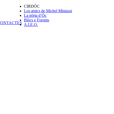
CIRDÒC
Los amics de Michel Miniussi
La pòrta d’Òc
Blòcs e Foroms
A.I.E.O.