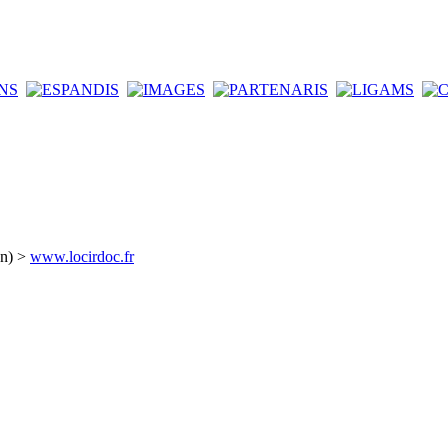
an) >
www.locirdoc.fr