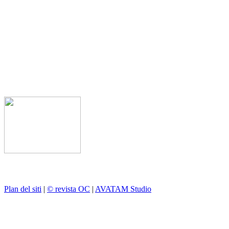
Plan del siti
|
© revista OC
|
AVATAM Studio