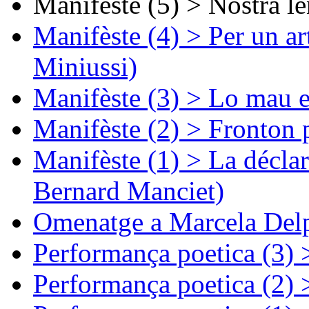
Manifèste (5) > Nòstra l
Manifèste (4) > Per un ar
Miniussi)
Manifèste (3) > Lo mau e
Manifèste (2) > Fronton 
Manifèste (1) > La décla
Bernard Manciet)
Omenatge a Marcela Delp
Performança poetica (3)
Performança poetica (2)