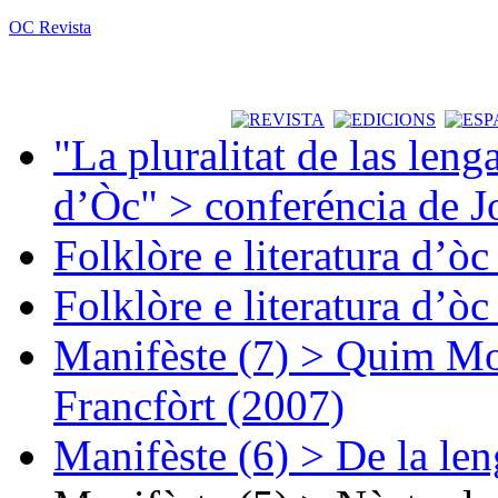
OC Revista
"La pluralitat de las lenga
d’Òc" > conferéncia de J
Folklòre e literatura d’ò
Folklòre e literatura d’ò
Manifèste (7) > Quim Mon
Francfòrt (2007)
Manifèste (6) > De la len