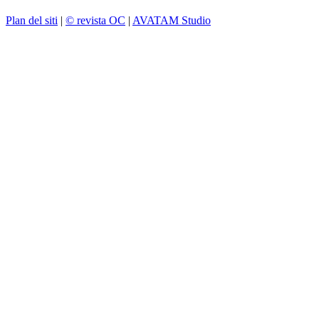
Plan del siti
|
© revista OC
|
AVATAM Studio