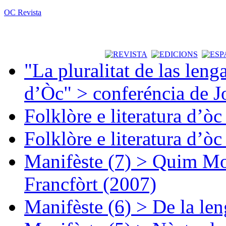
OC Revista
"La pluralitat de las lenga
d’Òc" > conferéncia de J
Folklòre e literatura d’ò
Folklòre e literatura d’ò
Manifèste (7) > Quim Mon
Francfòrt (2007)
Manifèste (6) > De la len