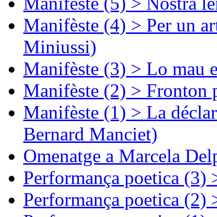
Manifèste (5) > Nòstra l
Manifèste (4) > Per un ar
Miniussi)
Manifèste (3) > Lo mau e
Manifèste (2) > Fronton 
Manifèste (1) > La décla
Bernard Manciet)
Omenatge a Marcela Delp
Performança poetica (3)
Performança poetica (2)