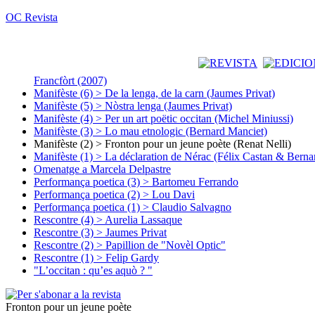
OC Revista
Francfòrt (2007)
Manifèste (6) > De la lenga, de la carn (Jaumes Privat)
Manifèste (5) > Nòstra lenga (Jaumes Privat)
Manifèste (4) > Per un art poëtic occitan (Michel Miniussi)
Manifèste (3) > Lo mau etnologic (Bernard Manciet)
Manifèste (2) > Fronton pour un jeune poète (Renat Nelli)
Manifèste (1) > La déclaration de Nérac (Félix Castan & Berna
Omenatge a Marcela Delpastre
Performança poetica (3) > Bartomeu Ferrando
Performança poetica (2) > Lou Davi
Performança poetica (1) > Claudio Salvagno
Rescontre (4) > Aurelia Lassaque
Rescontre (3) > Jaumes Privat
Rescontre (2) > Papillion de "Novèl Optic"
Rescontre (1) > Felip Gardy
"L’occitan : qu’es aquò ? "
Fronton pour un jeune poète