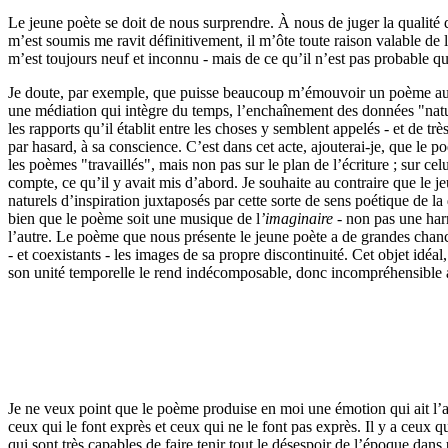
Le jeune poète se doit de nous surprendre. À nous de juger la qualité d
m’est soumis me ravit définitivement, il m’ôte toute raison valable de le
m’est toujours neuf et inconnu - mais de ce qu’il n’est pas probable qu
Je doute, par exemple, que puisse beaucoup m’émouvoir un poème auq
une médiation qui intègre du temps, l’enchaînement des données "natur
les rapports qu’il établit entre les choses y semblent appelés - et de t
par hasard, à sa conscience. C’est dans cet acte, ajouterai-je, que le poè
les poèmes "travaillés", mais non pas sur le plan de l’écriture ; sur cel
compte, ce qu’il y avait mis d’abord. Je souhaite au contraire que le j
naturels d’inspiration juxtaposés par cette sorte de sens poétique de la 
bien que le poème soit une musique de l
’imaginaire
- non pas une harm
l’autre. Le poème que nous présente le jeune poète a de grandes chance
- et coexistants - les images de sa propre discontinuité. Cet objet idéal
son unité temporelle le rend indécomposable, donc incompréhensible 
Je ne veux point que le poème produise en moi une émotion qui ait l’air
ceux qui le font exprès et ceux qui ne le font pas exprès. Il y a ceux q
qui sont très capables de faire tenir tout le désespoir de l’époque dans