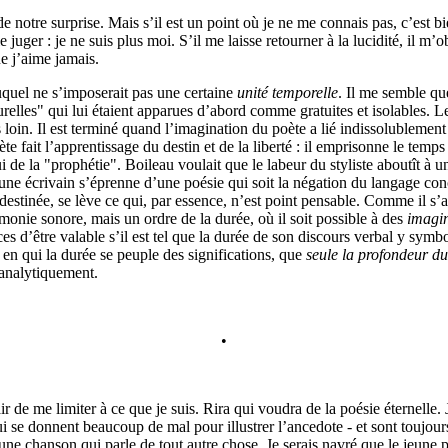
e notre surprise. Mais s’il est un point où je ne me connais pas, c’est bi
 juger : je ne suis plus moi. S’il me laisse retourner à la lucidité, il m’
e j’aime jamais.
uel ne s’imposerait pas une certaine
unité temporelle
. Il me semble que
elles" qui lui étaient apparues d’abord comme gratuites et isolables. 
rès loin. Il est terminé quand l’imagination du poète a lié indissolublemen
te fait l’apprentissage du destin et de la liberté : il emprisonne le temps 
ui de la "prophétie". Boileau voulait que le labeur du styliste aboutît à 
eune écrivain s’éprenne d’une poésie qui soit la négation du langage conc
destinée, se lève ce qui, par essence, n’est point pensable. Comme il s’ag
onie sonore, mais un ordre de la durée, où il soit possible à des
imagin
s d’être valable s’il est tel que la durée de son discours verbal y symb
, en qui la durée se peuple des significations, que
seule la profondeur d
analytiquement.
•
 de me limiter à ce que je suis. Rira qui voudra de la poésie éternelle. 
ui se donnent beaucoup de mal pour illustrer l’ancedote - et sont toujours 
 une chanson qui parle de tout autre chose. Je serais navré que le jeune p