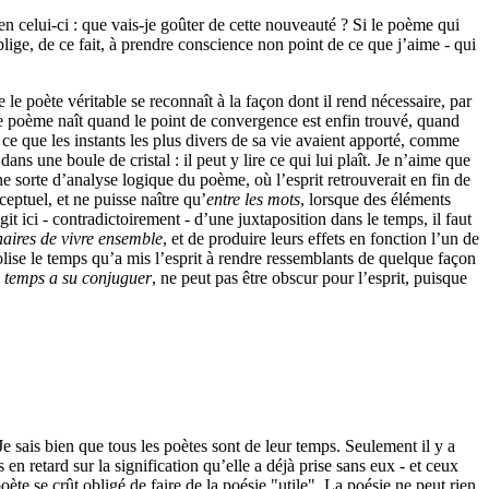
en celui-ci : que vais-je goûter de cette nouveauté ? Si le poème qui
oblige, de ce fait, à prendre conscience non point de ce que j’aime - qui
 le poète véritable se reconnaît à la façon dont il rend nécessaire, par
Le poème naît quand le point de convergence est enfin trouvé, quand
t ce que les instants les plus divers de sa vie avaient apporté, comme
dans une boule de cristal : il peut y lire ce qui lui plaît. Je n’aime que
une sorte d’analyse logique du poème, où l’esprit retrouverait en fin de
eptuel, et ne puisse naître qu’
entre les mots
, lorsque des éléments
it ici - contradictoirement - d’une juxtaposition dans le temps, il faut
aires de vivre ensemble
, et de produire leurs effets en fonction l’un de
olise le temps qu’a mis l’esprit à rendre ressemblants de quelque façon
u temps a su conjuguer
, ne peut pas être obscur pour l’esprit, puisque
Je sais bien que tous les poètes sont de leur temps. Seulement il y a
en retard sur la signification qu’elle a déjà prise sans eux - et ceux
oète se crût obligé de faire de la poésie "utile". La poésie ne peut rien