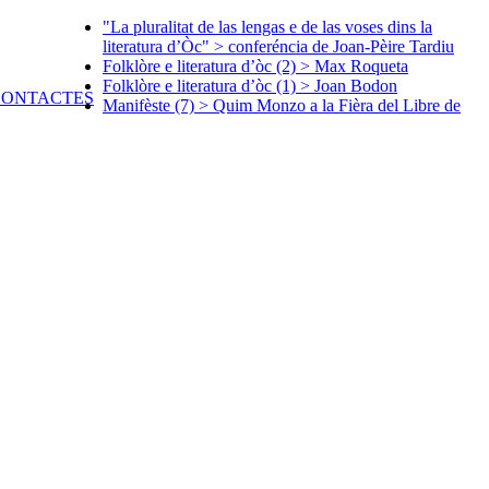
"La pluralitat de las lengas e de las voses dins la
literatura d’Òc" > conferéncia de Joan-Pèire Tardiu
Folklòre e literatura d’òc (2) > Max Roqueta
Folklòre e literatura d’òc (1) > Joan Bodon
Manifèste (7) > Quim Monzo a la Fièra del Libre de