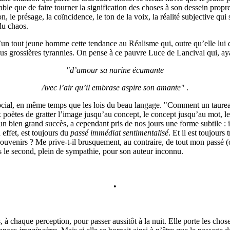
ble que de faire tourner la signification des choses à son dessein propre
ion, le présage, la coïncidence, le ton de la voix, la réalité subjective q
du chaos.
un tout jeune homme cette tendance au Réalisme qui, outre qu’elle lui don
s grossières tyrannies. On pense à ce pauvre Luce de Lancival qui, aya
"d’amour sa narine écumante
Avec l’air qu’il embrase aspire son amante"
.
social, en même temps que les lois du beau langage. "Comment un taureau 
poètes de gratter l’image jusqu’au concept, le concept jusqu’au mot, le
 bien grand succès, a cependant pris de nos jours une forme subtile : il 
 effet, est toujours du
passé immédiat sentimentalisé
. Et il est toujours
souvenirs ? Me prive-t-il brusquement, au contraire, de tout mon passé 
s le second, plein de sympathie, pour son auteur inconnu.
•
 chaque perception, pour passer aussitôt à la nuit. Elle porte les chos