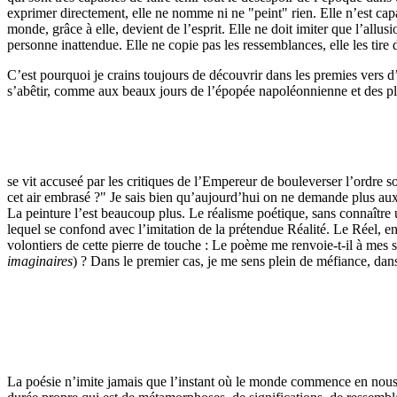
exprimer directement, elle ne nomme ni ne "peint" rien. Elle n’est capa
monde, grâce à elle, devient de l’esprit. Elle ne doit imiter que l’allus
personne inattendue. Elle ne copie pas les ressemblances, elle les tire 
C’est pourquoi je crains toujours de découvrir dans les premies vers d’
s’abêtir, comme aux beaux jours de l’épopée napoléonnienne et des plu
se vit accuseé par les critiques de l’Empereur de bouleverser l’ordre 
cet air embrasé ?" Je sais bien qu’aujourd’hui on ne demande plus aux 
La peinture l’est beaucoup plus. Le réalisme poétique, sans connaître un
lequel se confond avec l’imitation de la prétendue Réalité. Le Réel, en
volontiers de cette pierre de touche : Le poème me renvoie-t-il à mes 
imaginaires
) ? Dans le premier cas, je me sens plein de méfiance, dan
La poésie n’imite jamais que l’instant où le monde commence en nous, à