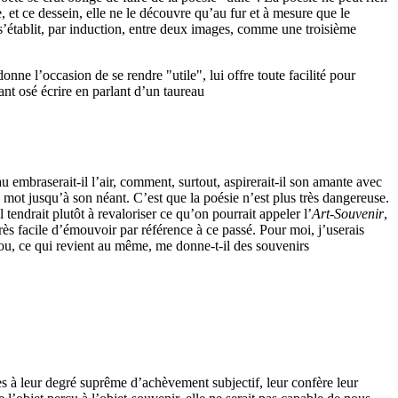
, et ce dessein, elle ne le découvre qu’au fur et à mesure que le
ui s’établit, par induction, entre deux images, comme une troisième
ne l’occasion de se rendre "utile", lui offre toute facilité pour
nt osé écrire en parlant d’un taureau
embraserait-il l’air, comment, surtout, aspirerait-il son amante avec
 mot jusqu’à son néant. C’est que la poésie n’est plus très dangereuse.
tendrait plutôt à revaloriser ce qu’on pourrait appeler l’
Art-Souvenir
,
 très facile d’émouvoir par référence à ce passé. Pour moi, j’userais
(ou, ce qui revient au même, me donne-t-il des souvenirs
es à leur degré suprême d’achèvement subjectif, leur confère leur