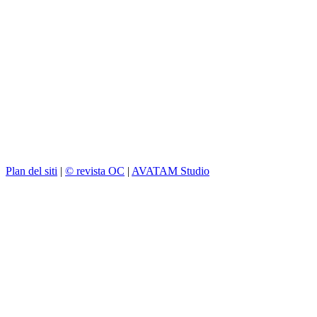
Plan del siti
|
© revista OC
|
AVATAM Studio