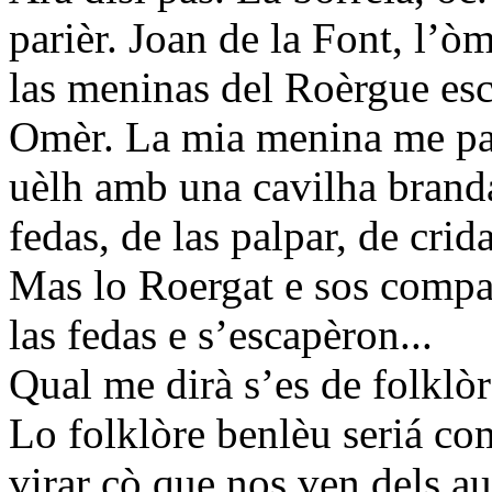
parièr. Joan de la Font, l’òm
las meninas del Roèrgue esc
Omèr. La mia menina me par
uèlh amb una cavilha branda
fedas, de las palpar, de crid
Mas lo Roergat e sos compan
las fedas e s’escapèron...
Qual me dirà s’es de folklòr
Lo folklòre benlèu seriá com
virar çò que nos ven dels au