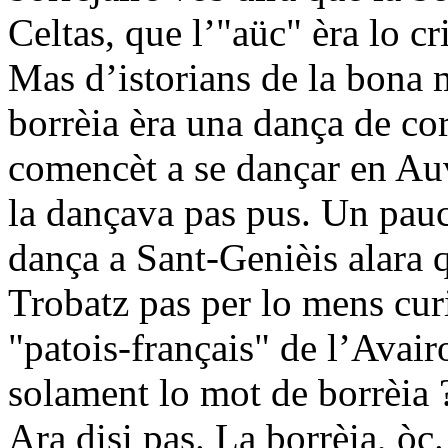
Celtas, que l’"aüc" èra lo cr
Mas d’istorians de la bona 
borrèia èra una dança de cor
comencèt a se dançar en Au
la dançava pas pus. Un pau
dança a Sant-Genièis alara q
Trobatz pas per lo mens cur
"patois-français" de l’Avair
solament lo mot de borrèia ?
Ara disi pas. La borrèia, òc.