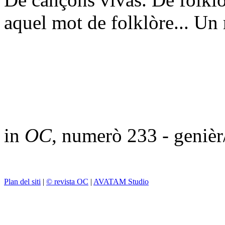
aquel mot de folklòre... Un 
in
OC
, numerò 233 - geniè
Plan del siti
|
© revista OC
|
AVATAM Studio