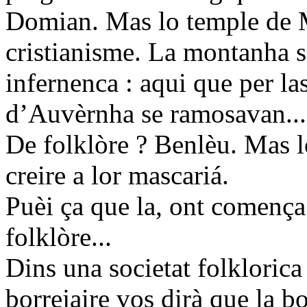
Domian. Mas lo temple de M
cristianisme. La montanha 
infernenca : aqui que per l
d’Auvèrnha se ramosavan...
De folklòre ? Benlèu. Mas l
creire a lor mascariá.
Puèi ça que la, ont comença 
folklòre...
Dins una societat folkloric
borrejaire vos dirà que la b