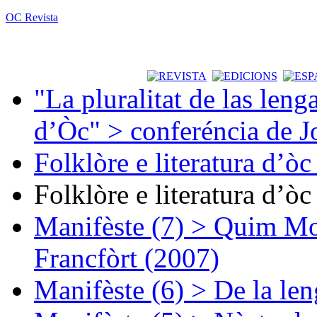
OC Revista
"La pluralitat de las lenga
d’Òc" > conferéncia de J
Folklòre e literatura d’ò
Folklòre e literatura d’ò
Manifèste (7) > Quim Mon
Francfòrt (2007)
Manifèste (6) > De la len