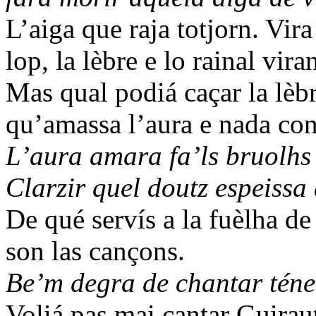
L’aiga que raja totjorn. Vira
lop, la lèbre e lo rainal viran
Mas qual podiá caçar la lè
qu’amassa l’aura e nada con
L’aura amara fa’ls bruolhs
Clarzir quel doutz espeissa 
De qué servís a la fuèlha d
son las cançons.
Be’m degra de chantar téner
Voliá pas mai cantar Guirau