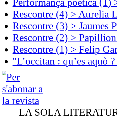
Performança poetica (1)
Rescontre (4) > Aurelia 
Rescontre (3) > Jaumes P
Rescontre (2) > Papillio
Rescontre (1) > Felip Ga
"L’occitan : qu’es aquò ?
LA SOLA LITERATU