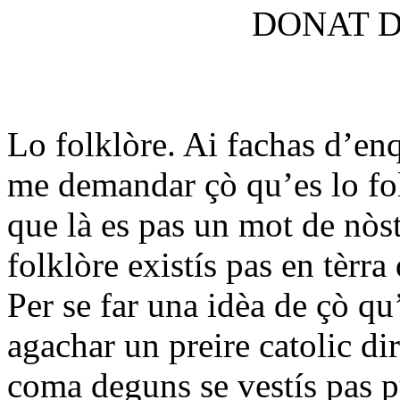
DONAT D
Lo folklòre. Ai fachas d’enq
me demandar çò qu’es lo fo
que là es pas un mot de nòst
folklòre existís pas en tèrra
Per se far una idèa de çò qu’
agachar un preire catolic di
coma deguns se vestís pas p