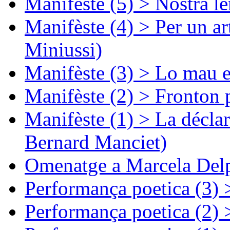
Manifèste (5) > Nòstra l
Manifèste (4) > Per un ar
Miniussi)
Manifèste (3) > Lo mau e
Manifèste (2) > Fronton 
Manifèste (1) > La décla
Bernard Manciet)
Omenatge a Marcela Delp
Performança poetica (3)
Performança poetica (2)