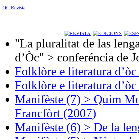
OC Revista
"La pluralitat de las lenga
d’Òc" > conferéncia de J
Folklòre e literatura d’ò
Folklòre e literatura d’ò
Manifèste (7) > Quim Mon
Francfòrt (2007)
Manifèste (6) > De la len