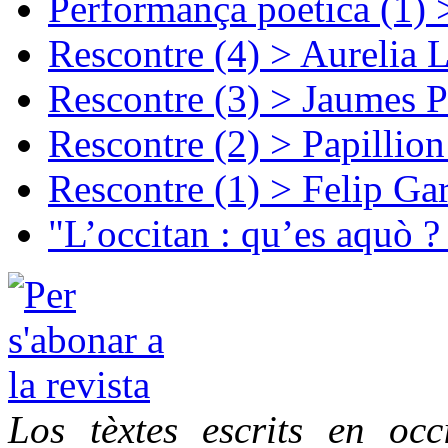
Performança poetica (1)
Rescontre (4) > Aurelia 
Rescontre (3) > Jaumes P
Rescontre (2) > Papillio
Rescontre (1) > Felip Ga
"L’occitan : qu’es aquò ?
Los tèxtes escrits en oc