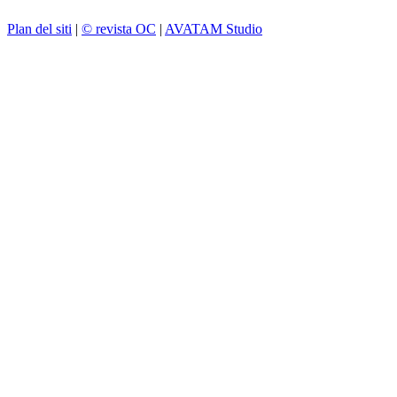
Plan del siti
|
© revista OC
|
AVATAM Studio