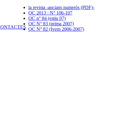
la revista -ancians numeròs (PDF)-
OC 2013 : N° 106-107
OC n° 84 (estiu 07)
OC N° 83 (prima 2007)
OC N° 82 (Ivern 2006-2007)