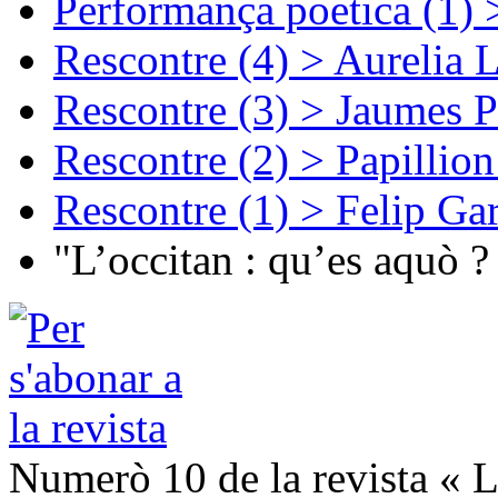
Performança poetica (1)
Rescontre (4) > Aurelia 
Rescontre (3) > Jaumes P
Rescontre (2) > Papillio
Rescontre (1) > Felip Ga
"L’occitan : qu’es aquò ?
Numerò 10 de la revista « L