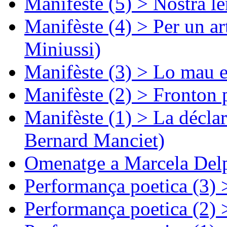
Manifèste (5) > Nòstra l
Manifèste (4) > Per un ar
Miniussi)
Manifèste (3) > Lo mau e
Manifèste (2) > Fronton 
Manifèste (1) > La décla
Bernard Manciet)
Omenatge a Marcela Delp
Performança poetica (3)
Performança poetica (2)