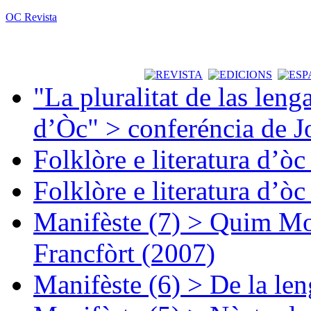
OC Revista
"La pluralitat de las lenga
d’Òc" > conferéncia de J
Folklòre e literatura d’ò
Folklòre e literatura d’ò
Manifèste (7) > Quim Mon
Francfòrt (2007)
Manifèste (6) > De la len