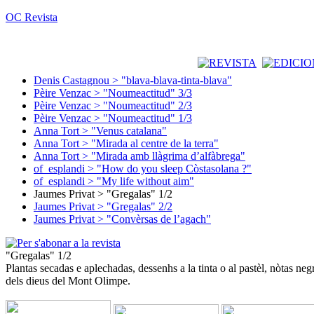
OC Revista
Denis Castagnou > "blava-blava-tinta-blava"
Pèire Venzac > "Noumeactitud" 3/3
Pèire Venzac > "Noumeactitud" 2/3
Pèire Venzac > "Noumeactitud" 1/3
Anna Tort > "Venus catalana"
Anna Tort > "Mirada al centre de la terra"
Anna Tort > "Mirada amb llàgrima d’alfàbrega"
of_esplandi > "How do you sleep Còstasolana ?"
of_esplandi > "My life without aim"
Jaumes Privat > "Gregalas" 1/2
Jaumes Privat > "Gregalas" 2/2
Jaumes Privat > "Convèrsas de l’agach"
"Gregalas" 1/2
Plantas secadas e aplechadas, dessenhs a la tinta o al pastèl, nòtas neg
dels dieus del Mont Olimpe.