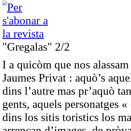
"Gregalas" 2/2
I a quicòm que nos alassam p
Jaumes Privat : aquò’s aquel
dins l’autre mas pr’aquò tan
gents, aquels personatges «
dins los sitis toristics los m
arrencan d’images, de pròva