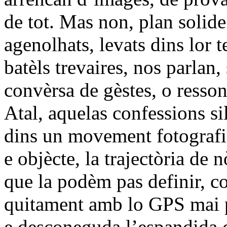
de tot. Mas non, plan solide
agenolhats, levats dins lor 
batèls trevaires, nos parlan
convèrsa de gèstes, o resso
Atal, aquelas confessions si
dins un movement fotografic
e objècte, la trajectòria de 
que la podèm pas definir, co
quitament amb lo GPS mai p
e desconeguda l’espandida d