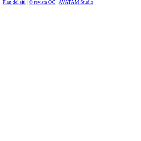
Plan del siti
|
© revista OC
|
AVATAM Studio