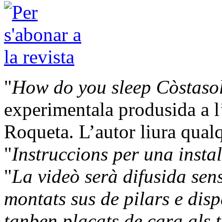
"
How do you sleep Còstaso
experimentala produsida a l
Roqueta. L’autor liura qualq
"
Instruccions per una insta
"
La videò serà difusida sens
montats sus de pilars e disp
tanben plaçats de cara als t