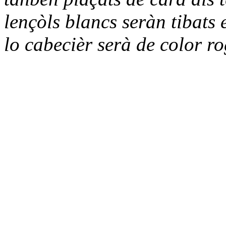
lençòls blancs seràn tibats 
lo cabecièr serà de color r