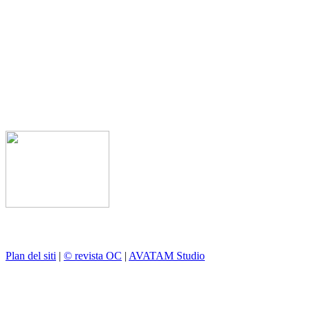
Plan del siti
|
© revista OC
|
AVATAM Studio