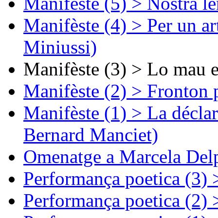
Manifèste (5) > Nòstra l
Manifèste (4) > Per un ar
Miniussi)
Manifèste (3) > Lo mau e
Manifèste (2) > Fronton 
Manifèste (1) > La décla
Bernard Manciet)
Omenatge a Marcela Delp
Performança poetica (3)
Performança poetica (2)