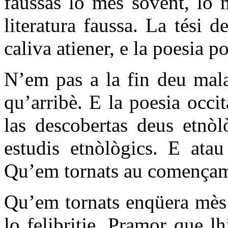
faussas lo mès sovent, lo 
literatura faussa. La tési 
caliva atiener, e la poesia p
N’em pas a la fin deu mala
qu’arribè. E la poesia occi
las descobertas deus etnòl
estudis etnòlògics. E atau
Qu’em tornats au començam
Qu’em tornats enqüera mès a
lo felibritje. Pramor que l