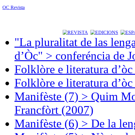
OC Revista
"La pluralitat de las lenga
d’Òc" > conferéncia de J
Folklòre e literatura d’ò
Folklòre e literatura d’ò
Manifèste (7) > Quim Mon
Francfòrt (2007)
Manifèste (6) > De la len