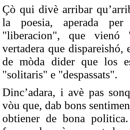
Çò qui divè arribar qu’arri
la poesia, aperada per 
"liberacion", que vienó "
vertadera que dispareishó,
de mòda dider que los es
"solitaris" e "despassats".
Dinc’adara, i avè pas son
vòu que, dab bons sentimen
obtiener de bona politica.