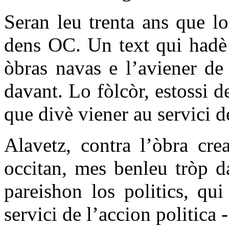
Seran leu trenta ans que l
dens OC. Un text qui hadè 
òbras navas e l’aviener de 
davant. Lo fòlcòr, estossi d
que divè viener au servici de
Alavetz, contra l’òbra cre
occitan, mes benleu tròp d
pareishon los politics, qui
servici de l’accion politica -