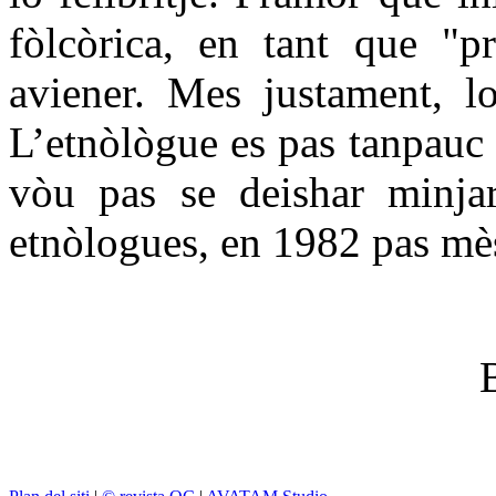
fòlcòrica, en tant que "p
aviener. Mes justament, lo
L’etnòlògue es pas tanpauc p
vòu pas se deishar minjar
etnòlogues, en 1982 pas mè