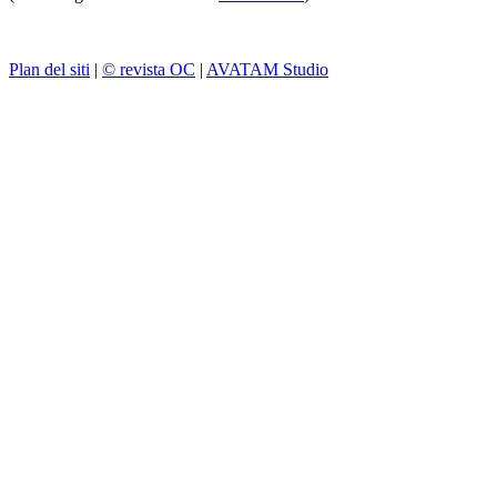
Plan del siti
|
© revista OC
|
AVATAM Studio