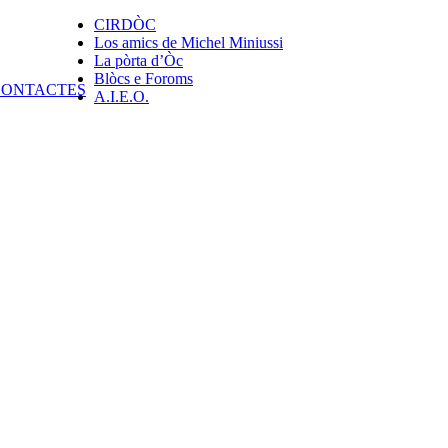
CIRDÒC
Los amics de Michel Miniussi
La pòrta d’Òc
Blòcs e Foroms
A.I.E.O.