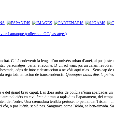
ivier Lamarque (colleccion OC/passatges)
cacitat. Caliá endevenir la lenga d’un univèrs urban d’auèi, al pus juste e
utat, personatges, parlar e raconte. D’un sol vam, jos un calam-revolvèr,
bestrada, còps de fuòc e destruccion a ne vòls aquí n’as... Sens cap de c
ada rega tota tentacion de transcendéncia.
Quauques balas dins la pèl
es
ssa e del grand brau caput. Las doás autòs de polícia s’èran aparcadas un
atre policièrs en civil èran dintrats a tapís dins l’apartament, del temps
nten de l’òrdre. Una cremadura terribla pertusèt lo peitral del Tristan ; 
del còr, o pas luènh, sabiá pas. Sangnava coma Isòlda, sa ben-aimada. S