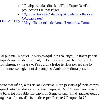
"Qualques balas dins la pèl" de Franc Bardòu
(colleccion OC/passatges)
"’Quò sentiá a cèl" de Felip Angelau (colleccion
OC/passatges)
"Magnòlia en mà" de Anna Hernandez-Turné
 al pus viu. E aquel univèrs es aquí, dins sa lenga. Se tracta pas de
 aquò’s un monde destratlat, ambe totes los ingredients que cal :
omplasença « negra ». Pas qu’una frejor terribla per retraire lo
 un immense reglament de comptes. Ambe l’escritura per sol
 pauc mai luènh, a ras de las Bordetas. Èran passats a pè pels camps
 que Tristan voidava son primièr cargaire. Rai ! N’aviá cinc o sièis
una bala, tot probable. Lo cap li virèt una estona. Un d’aqueles quatre
angnava d’amor, d’asir, de desespèr. Perqué ? Perqué ela ?"