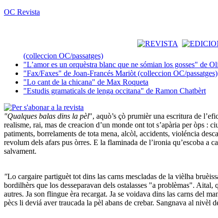
OC Revista
(colleccion OC/passatges)
"L’amor es un orquèstra blanc que ne sómian los gosses" de Ol
"Fax/Faxes" de Joan-Francés Mariòt (colleccion OC/passatges)
"Lo cant de la chicana" de Max Roqueta
"Estudis gramaticals de lenga occitana" de Ramon Chatbèrt
"Qualques balas dins la pèl
", aquò’s çò prumièr una escritura de l’efi
realisme, rai, mas de creacion d’un monde ont tot s’apària per òps : ci
patiments, borrelaments de tota mena, alcòl, accidents, violéncia desca
revolum dels afars pus òrres. E la flaminada de l’ironia qu’escoba a c
salvament.
"
Lo cargaire partiguèt tot dins las carns mescladas de la vièlha bruèi
bordilhèrs que los desseparavan dels ostalasses "a problèmas". Aital, qu
autres. Ja son flingue èra recargat. Ja se voidava dins las carns del ma
pècs li deviá aver traucada la pèl abans de crebar. Sangnava al nivèl 