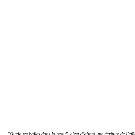
"Quelques balles dans la peau", c’est d’abord une écriture de l’effic