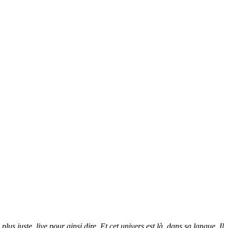
 plus juste,
live pour ainsi dire. Et cet univers est là, dans sa langue. Il