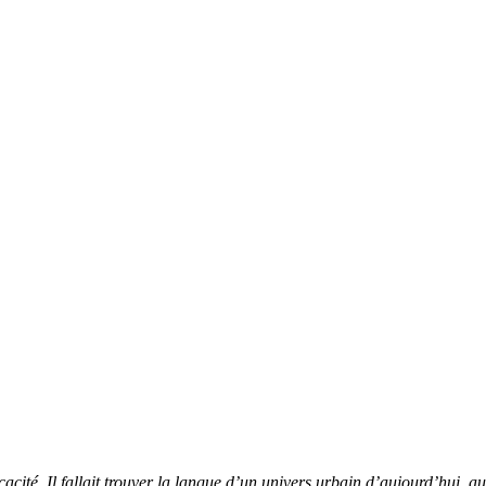
acité. Il fallait trouver la langue d’un univers urbain d’aujourd’hui, au