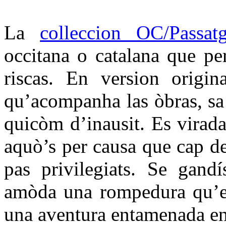
La
colleccion OC/Passat
occitana o catalana que per
riscas. En version origin
qu’acompanha las òbras, sa t
quicòm d’inausit. Es virada
aquò’s per causa que cap d
pas privilegiats. Se gandí
amòda una rompedura qu’es
una aventura entamenada en 