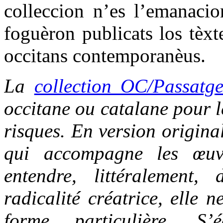
colleccion n’es l’emanacio
foguèron publicats los tèxt
occitans contemporanèus.
La
collection OC/Passatg
occitane ou catalane pour le
risques. En version origina
qui accompagne les œuvr
entendre, littéralement,
radicalité créatrice, elle 
forme particulière. S