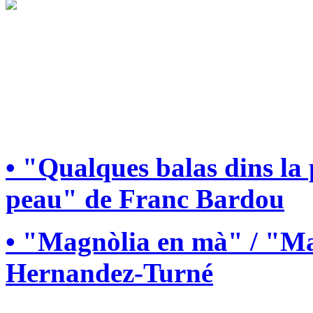
• "Qualques balas dins la
peau" de Franc Bardou
• "Magnòlia en mà" / "Ma
Hernandez-Turné