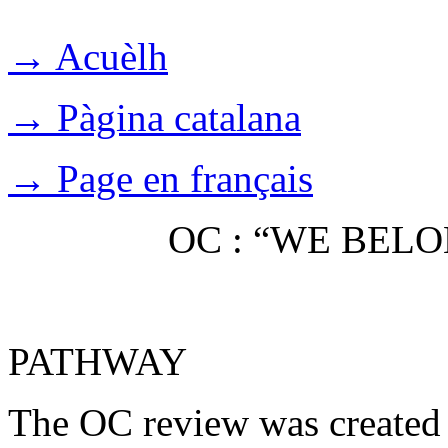
→ Acuèlh
→ Pàgina catalana
→ Page en français
OC : “WE BEL
PATHWAY
The OC review was created 