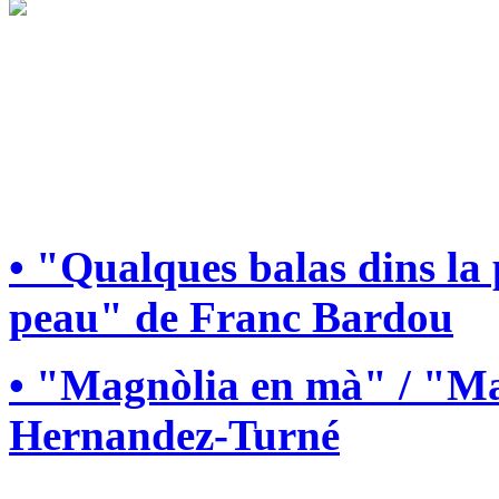
• "Qualques balas dins la
peau" de Franc Bardou
• "Magnòlia en mà" / "Ma
Hernandez-Turné