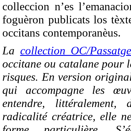
colleccion n’es l’emanacio
foguèron publicats los tèxt
occitans contemporanèus.
La
collection OC/Passatg
occitane ou catalane pour le
risques. En version origina
qui accompagne les œuvr
entendre, littéralement,
radicalité créatrice, elle 
forme particulière. S