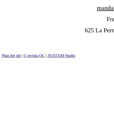
mandar
Fre
625 La Per
Plan del siti
|
© revista OC
|
AVATAM Studio