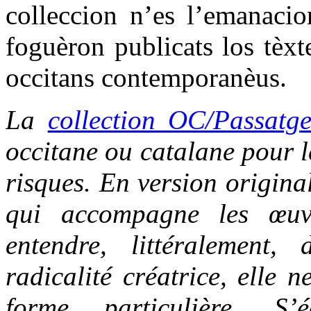
colleccion n’es l’emanacio
foguèron publicats los tèxt
occitans contemporanèus.
La
collection OC/Passatg
occitane ou catalane pour le
risques. En version origina
qui accompagne les œuvr
entendre, littéralement,
radicalité créatrice, elle 
forme particulière. S