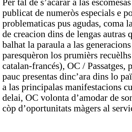
Per tal de s’acarar a las escomesa
publicat de numeròs especials e por
problematicas pus agudas, coma las
de creacion dins de lengas autras q
balhat la paraula a las generacions
paresquèron los prumièrs recuèlhs 
catalan-francés), OC / Passatges, p
pauc presentas dinc’ara dins lo paï
a las principalas manifestacions cul
delai, OC volonta d’amodar de so
còp d’oportunitats màgers al servi