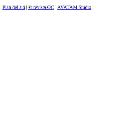
Plan del siti
|
© revista OC
|
AVATAM Studio