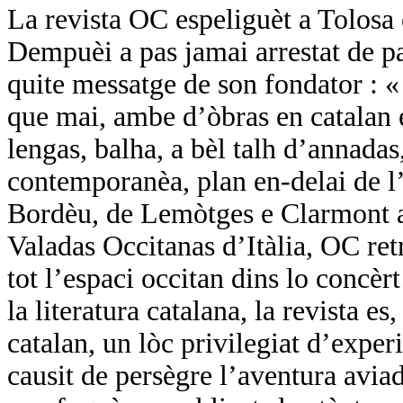
La revista OC espeliguèt a Tolosa
Dempuèi a pas jamai arrestat de pa
quite messatge de son fondator :
que mai, ambe d’òbras en catalan e
lengas, balha, a bèl talh d’annadas,
contemporanèa, plan en-delai de l’
Bordèu, de Lemòtges e Clarmont a 
Valadas Occitanas d’Itàlia, OC ret
tot l’espaci occitan dins lo concèr
la literatura catalana, la revista es
catalan, un lòc privilegiat d’expe
causit de persègre l’aventura avi