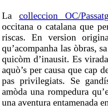
La
colleccion OC/Passat
occitana o catalana que per
riscas. En version origin
qu’acompanha las òbras, sa t
quicòm d’inausit. Es virada
aquò’s per causa que cap d
pas privilegiats. Se gandí
amòda una rompedura qu’es
una aventura entamenada en 