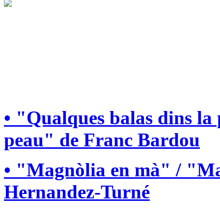
• "Qualques balas dins la
peau" de Franc Bardou
• "Magnòlia en mà" / "Ma
Hernandez-Turné