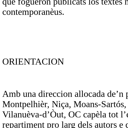
que foguèron publicats los tèxtes 
contemporanèus.
ORIENTACION
Amb una direccion allocada de’n p
Montpelhièr, Niça, Moans-Sartós, d
Vilanuèva-d’Òut, OC capèla tot l’
repartiment pro larg dels autors e d