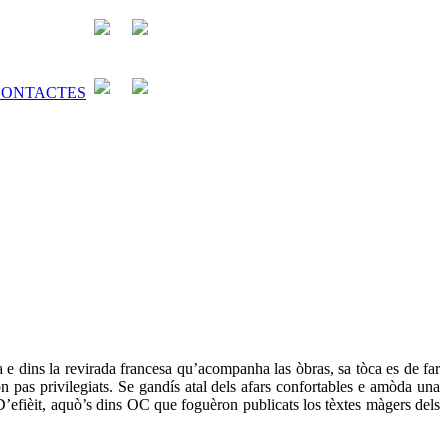
a e dins la revirada francesa qu’acompanha las òbras, sa tòca es de far
n pas privilegiats. Se gandís atal dels afars confortables e amòda una
’efièit, aquò’s dins OC que foguèron publicats los tèxtes màgers dels