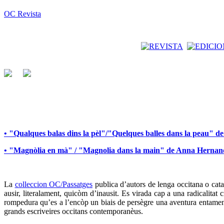
OC Revista
• "Qualques balas dins la pèl"/"Quelques balles dans la peau" 
• "Magnòlia en mà" / "Magnolia dans la main" de Anna Herna
La
colleccion OC/Passatges
publica d’autors de lenga occitana o catal
ausir, literalament, quicòm d’inausit. Es virada cap a una radicalita
rompedura qu’es a l’encòp un biais de persègre una aventura entamena
grands escriveires occitans contemporanèus.