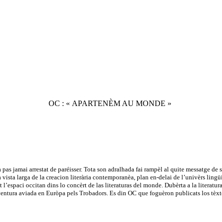
OC : « APARTENÈM AU MONDE »
pas jamai arrestat de paréisser. Tota son adralhada fai rampèl al quite messatge d
na vista larga de la creacion literària contemporanèa, plan en-delai de l’univèrs lin
l’espaci occitan dins lo concèrt de las literaturas del monde. Dubèrta a la literatura c
aventura aviada en Euròpa pels Trobadors. Es din OC que foguèron publicats los tèx