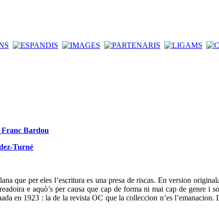
de Franc Bardou
ndez-Turné
ana que per eles l’escritura es una presa de riscas. En version original
t creadoira e aquò’s per causa que cap de forma ni mai cap de genre i so
da en 1923 : la de la revista OC que la colleccion n’es l’emanacion. D