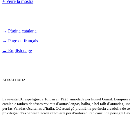
+ Veire la mòstra
→ Pàgina catalana
→ Page en français
→ English page
ADRALHADA
La revista OC espeliguèt a Tolosa en 1923, amodada per Ismaël Girard. Dempuèi a 
catalan e tanben de tèxtes revirats d’autras lengas, balha, a bèl talh d’annadas, u
per las Valadas Occitanas d’Itàlia, OC retrai çò prumièr la poténcia creadoira de tot 
privilegiat d’experimentacion innovaira per d’autors qu’an causit de persègre l’