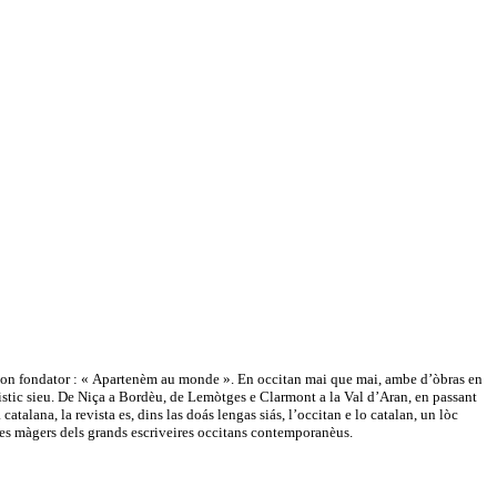
e son fondator : « Apartenèm au monde ». En occitan mai que mai, ambe d’òbras en
güistic sieu. De Niça a Bordèu, de Lemòtges e Clarmont a la Val d’Aran, en passant
atalana, la revista es, dins las doás lengas siás, l’occitan e lo catalan, un lòc
tes màgers dels grands escriveires occitans contemporanèus.