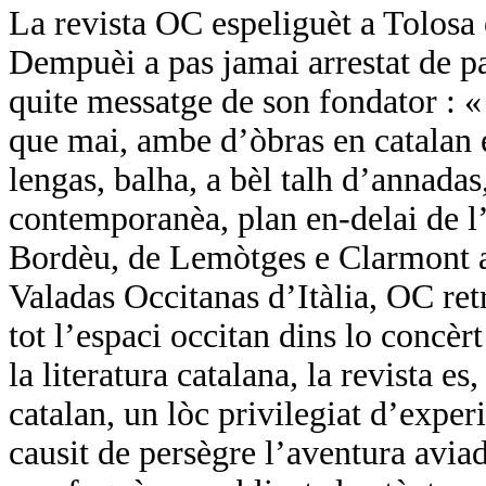
La revista OC espeliguèt a Tolosa
Dempuèi a pas jamai arrestat de pa
quite messatge de son fondator :
que mai, ambe d’òbras en catalan e
lengas, balha, a bèl talh d’annadas,
contemporanèa, plan en-delai de l’
Bordèu, de Lemòtges e Clarmont a 
Valadas Occitanas d’Itàlia, OC ret
tot l’espaci occitan dins lo concèr
la literatura catalana, la revista es
catalan, un lòc privilegiat d’expe
causit de persègre l’aventura avi