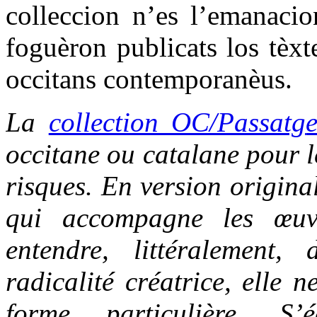
colleccion n’es l’emanacio
foguèron publicats los tèxt
occitans contemporanèus.
La
collection OC/Passatg
occitane ou catalane pour le
risques. En version origina
qui accompagne les œuvr
entendre, littéralement,
radicalité créatrice, elle 
forme particulière. S