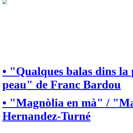
• "Qualques balas dins la
peau" de Franc Bardou
• "Magnòlia en mà" / "Ma
Hernandez-Turné