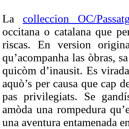
La
colleccion OC/Passat
occitana o catalana que per
riscas. En version origin
qu’acompanha las òbras, sa t
quicòm d’inausit. Es virada
aquò’s per causa que cap d
pas privilegiats. Se gandí
amòda una rompedura qu’es
una aventura entamenada en 