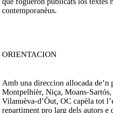
que foguèron publicats los tèxtes 
contemporanèus.
ORIENTACION
Amb una direccion allocada de’n p
Montpelhièr, Niça, Moans-Sartós, d
Vilanuèva-d’Òut, OC capèla tot l’
repartiment pro larg dels autors e d