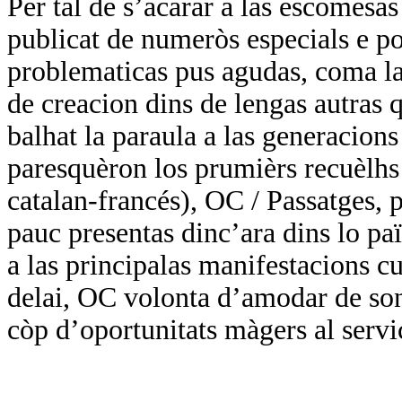
Per tal de s’acarar a las escomesa
publicat de numeròs especials e por
problematicas pus agudas, coma las
de creacion dins de lengas autras q
balhat la paraula a las generacions
paresquèron los prumièrs recuèlhs 
catalan-francés), OC / Passatges, p
pauc presentas dinc’ara dins lo paï
a las principalas manifestacions cul
delai, OC volonta d’amodar de so
còp d’oportunitats màgers al servi