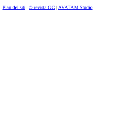
Plan del siti
|
© revista OC
|
AVATAM Studio