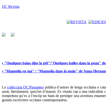
OC Revista
• "Qualques balas dins la pèl"/"Quelques balles dans la peau" 
• "Magnòlia en mà" / "Magnolia dans la main" de Anna Herna
La
colleccion OC/Passatges
publica d’autors de lenga occitana o catal
ausir, literalament, quicòm d’inausit. Es virada cap a una radicalita
rompedura qu’es a l’encòp un biais de persègre una aventura entamena
grands escriveires occitans contemporanèus.