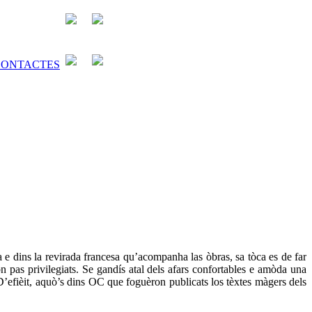
a e dins la revirada francesa qu’acompanha las òbras, sa tòca es de far
n pas privilegiats. Se gandís atal dels afars confortables e amòda una
’efièit, aquò’s dins OC que foguèron publicats los tèxtes màgers dels