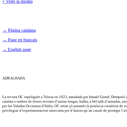
+ Veire la mòstra
→ Pàgina catalana
→ Page en français
→ English page
ADRALHADA
La revista OC espeliguèt a Tolosa en 1923, amodada per Ismaël Girard. Dempuèi a 
catalan e tanben de tèxtes revirats d’autras lengas, balha, a bèl talh d’annadas, u
per las Valadas Occitanas d’Itàlia, OC retrai çò prumièr la poténcia creadoira de tot 
privilegiat d’experimentacion innovaira per d’autors qu’an causit de persègre l’