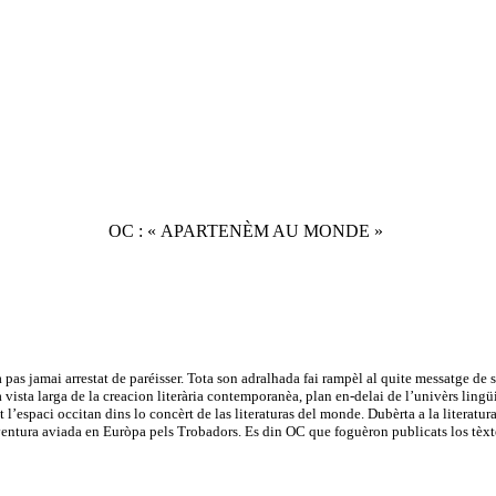
OC : « APARTENÈM AU MONDE »
pas jamai arrestat de paréisser. Tota son adralhada fai rampèl al quite messatge d
na vista larga de la creacion literària contemporanèa, plan en-delai de l’univèrs lin
l’espaci occitan dins lo concèrt de las literaturas del monde. Dubèrta a la literatura c
aventura aviada en Euròpa pels Trobadors. Es din OC que foguèron publicats los tèx