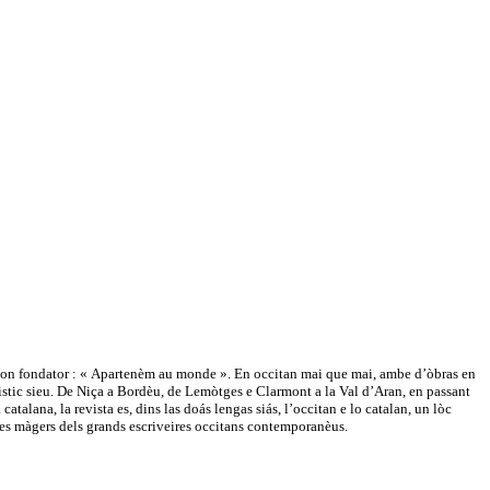
e son fondator : « Apartenèm au monde ». En occitan mai que mai, ambe d’òbras en
güistic sieu. De Niça a Bordèu, de Lemòtges e Clarmont a la Val d’Aran, en passant
atalana, la revista es, dins las doás lengas siás, l’occitan e lo catalan, un lòc
tes màgers dels grands escriveires occitans contemporanèus.