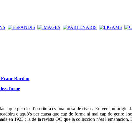
de Franc Bardou
ndez-Turné
ana que per eles l’escritura es una presa de riscas. En version original
t creadoira e aquò’s per causa que cap de forma ni mai cap de genre i so
da en 1923 : la de la revista OC que la colleccion n’es l’emanacion. D