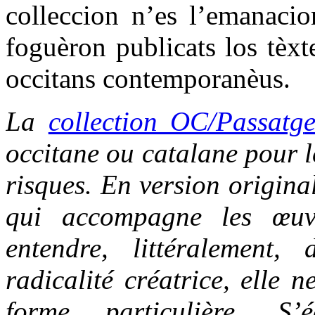
colleccion n’es l’emanacio
foguèron publicats los tèxt
occitans contemporanèus.
La
collection OC/Passatg
occitane ou catalane pour le
risques. En version origina
qui accompagne les œuvr
entendre, littéralement,
radicalité créatrice, elle 
forme particulière. S