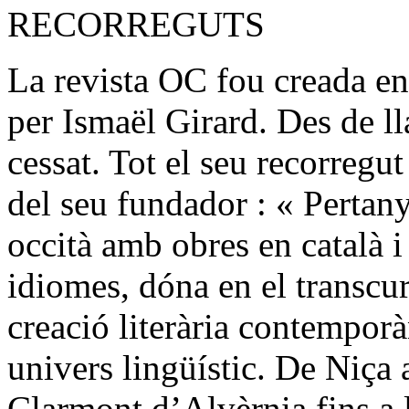
RECORREGUTS
La revista OC fou creada e
per Ismaël Girard. Des de ll
cessat. Tot el seu recorreg
del seu fundador : « Perta
occità amb obres en català i 
idiomes, dóna en el transcu
creació literària contemporà
univers lingüístic. De Niça
Clarmont d’Alvèrnia fins a l