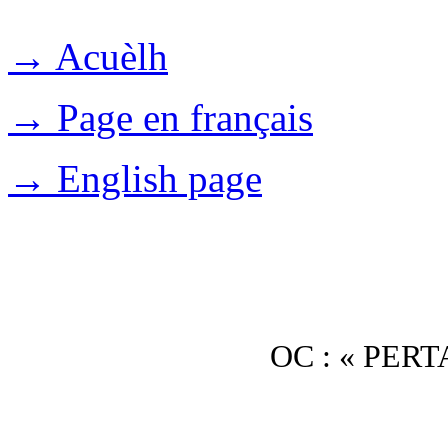
→ Acuèlh
→ Page en français
→ English page
OC : « PER