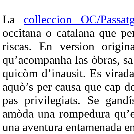
La
colleccion OC/Passat
occitana o catalana que per
riscas. En version origin
qu’acompanha las òbras, sa t
quicòm d’inausit. Es virada
aquò’s per causa que cap d
pas privilegiats. Se gandí
amòda una rompedura qu’es
una aventura entamenada en 