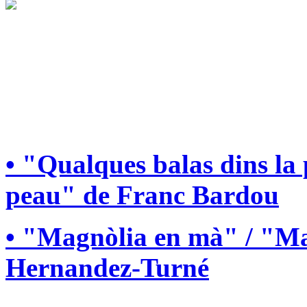
• "Qualques balas dins la
peau" de Franc Bardou
• "Magnòlia en mà" / "Ma
Hernandez-Turné