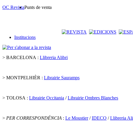
OC Revista
Punts de venta
Institucions
> BARCELONA :
Llibreria Alibri
> MONTPELHIÈR :
Librairie Sauramps
> TOLOSA :
Librairie Occitania
/
Librairie Ombres Blanches
>
PER CORRESPONDÉNCIA
:
Le Moustier
/
IDECO
/
Llibreria Ali