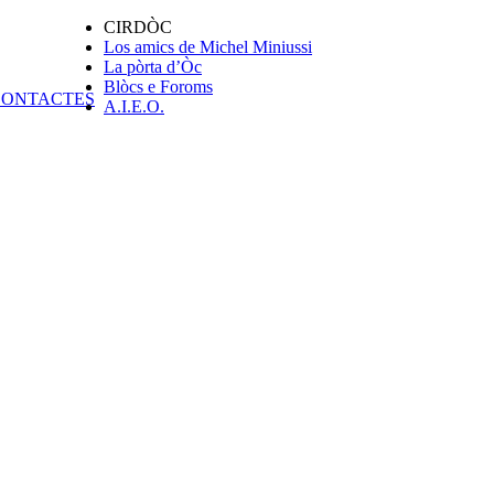
CIRDÒC
Los amics de Michel Miniussi
La pòrta d’Òc
Blòcs e Foroms
A.I.E.O.