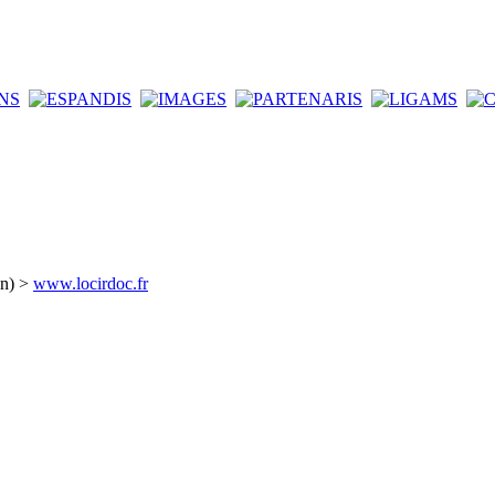
an) >
www.locirdoc.fr