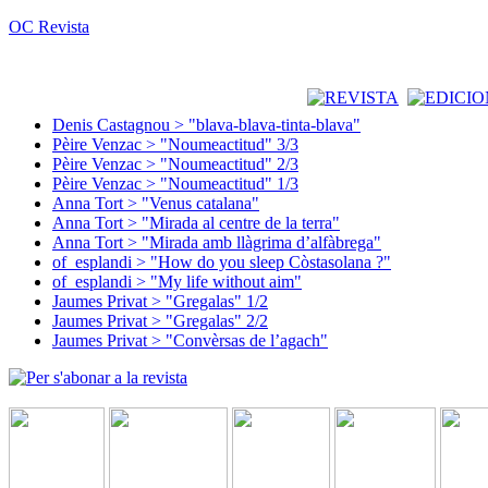
OC Revista
Denis Castagnou > "blava-blava-tinta-blava"
Pèire Venzac > "Noumeactitud" 3/3
Pèire Venzac > "Noumeactitud" 2/3
Pèire Venzac > "Noumeactitud" 1/3
Anna Tort > "Venus catalana"
Anna Tort > "Mirada al centre de la terra"
Anna Tort > "Mirada amb llàgrima d’alfàbrega"
of_esplandi > "How do you sleep Còstasolana ?"
of_esplandi > "My life without aim"
Jaumes Privat > "Gregalas" 1/2
Jaumes Privat > "Gregalas" 2/2
Jaumes Privat > "Convèrsas de l’agach"