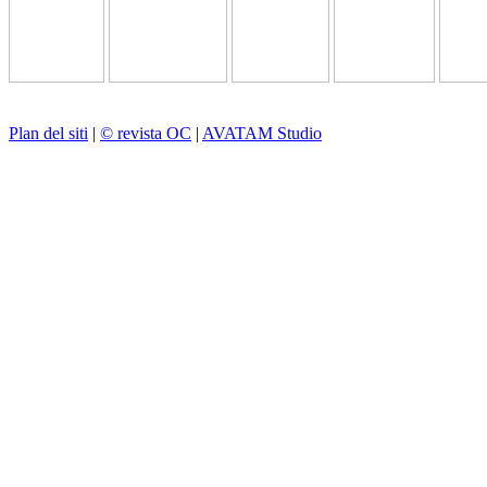
Plan del siti
|
© revista OC
|
AVATAM Studio