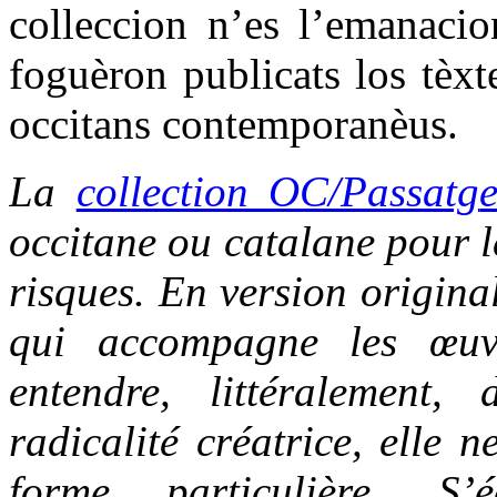
colleccion n’es l’emanacio
foguèron publicats los tèxt
occitans contemporanèus.
La
collection OC/Passatg
occitane ou catalane pour le
risques. En version origina
qui accompagne les œuvr
entendre, littéralement,
radicalité créatrice, elle 
forme particulière. S