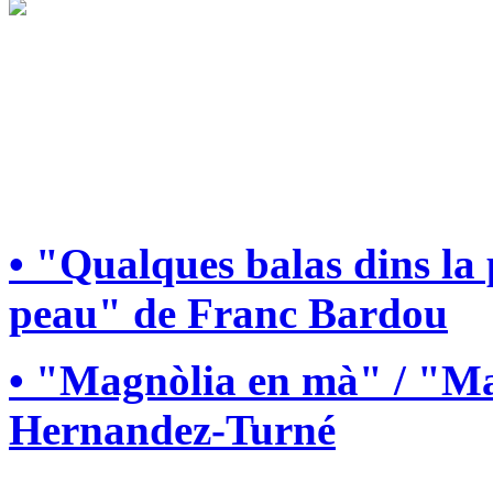
• "Qualques balas dins la
peau" de Franc Bardou
• "Magnòlia en mà" / "Ma
Hernandez-Turné