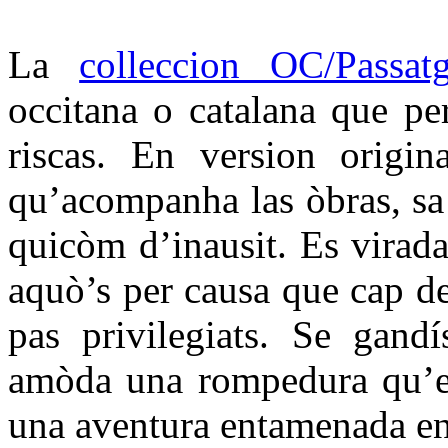
La
colleccion OC/Passat
occitana o catalana que per
riscas. En version origin
qu’acompanha las òbras, sa t
quicòm d’inausit. Es virada
aquò’s per causa que cap d
pas privilegiats. Se gandí
amòda una rompedura qu’es
una aventura entamenada en 