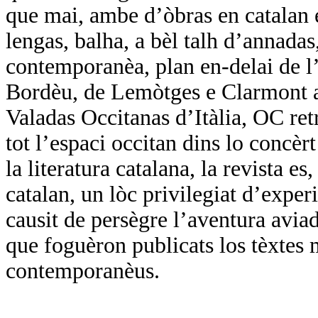
que mai, ambe d’òbras en catalan e
lengas, balha, a bèl talh d’annadas,
contemporanèa, plan en-delai de l’
Bordèu, de Lemòtges e Clarmont a 
Valadas Occitanas d’Itàlia, OC ret
tot l’espaci occitan dins lo concèr
la literatura catalana, la revista es
catalan, un lòc privilegiat d’expe
causit de persègre l’aventura avi
que foguèron publicats los tèxtes 
contemporanèus.