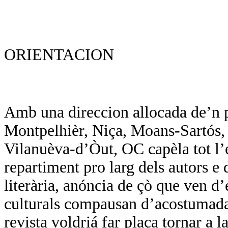
ORIENTACION
Amb una direccion allocada de’n p
Montpelhièr, Niça, Moans-Sartós, d
Vilanuèva-d’Òut, OC capèla tot l’
repartiment pro larg dels autors e d
literària, anóncia de çò que ven d
culturals compausan d’acostumada
revista voldriá far plaça tornar a l