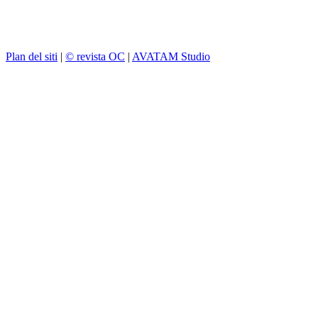
Plan del siti
|
© revista OC
|
AVATAM Studio