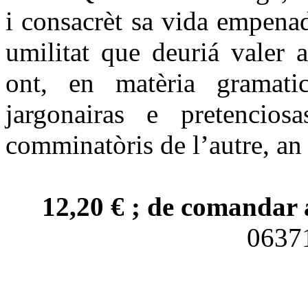
i consacrèt sa vida empena
umilitat que deuriá valer 
ont, en matèria gramatica
jargonairas e pretencio
comminatòris de l’autre, an 
12,20 € ; de comandar 
063