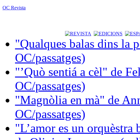
OC Revista
"Qualques balas dins la 
OC/passatges)
"’Quò sentiá a cèl" de Fe
OC/passatges)
"Magnòlia en mà" de Ann
OC/passatges)
"L’amor es un orquèstra 