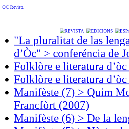
OC Revista
"La pluralitat de las lenga
d’Òc" > conferéncia de J
Folklòre e literatura d’ò
Folklòre e literatura d’ò
Manifèste (7) > Quim Mon
Francfòrt (2007)
Manifèste (6) > De la len