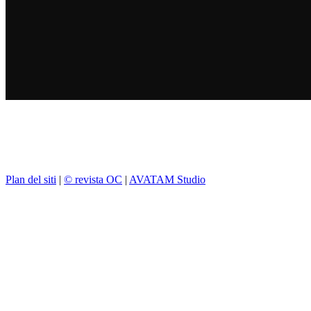
Plan del siti
|
© revista OC
|
AVATAM Studio