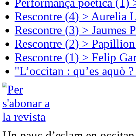
Performança poetica (1)
Rescontre (4) > Aurelia 
Rescontre (3) > Jaumes P
Rescontre (2) > Papillio
Rescontre (1) > Felip Ga
"L’occitan : qu’es aquò ?
Un pauc d’eslam en occitan