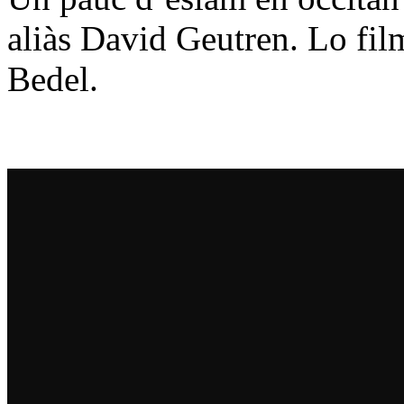
aliàs David Geutren. Lo film
Bedel.