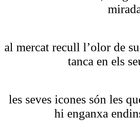
mirada
al mercat recull l’olor de s
tanca en els se
les seves icones són les qu
hi enganxa endins