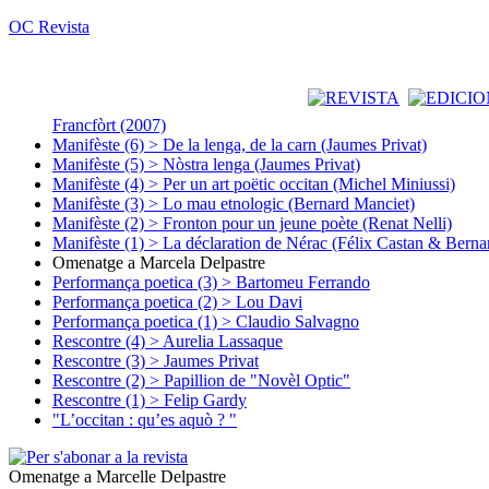
OC Revista
Francfòrt (2007)
Manifèste (6) > De la lenga, de la carn (Jaumes Privat)
Manifèste (5) > Nòstra lenga (Jaumes Privat)
Manifèste (4) > Per un art poëtic occitan (Michel Miniussi)
Manifèste (3) > Lo mau etnologic (Bernard Manciet)
Manifèste (2) > Fronton pour un jeune poète (Renat Nelli)
Manifèste (1) > La déclaration de Nérac (Félix Castan & Berna
Omenatge a Marcela Delpastre
Performança poetica (3) > Bartomeu Ferrando
Performança poetica (2) > Lou Davi
Performança poetica (1) > Claudio Salvagno
Rescontre (4) > Aurelia Lassaque
Rescontre (3) > Jaumes Privat
Rescontre (2) > Papillion de "Novèl Optic"
Rescontre (1) > Felip Gardy
"L’occitan : qu’es aquò ? "
Omenatge a Marcelle Delpastre