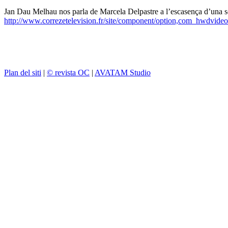
Jan Dau Melhau nos parla de Marcela Delpastre a l’escasença d’una 
http://www.correzetelevision.fr/site/component/option,com_hwdvideo
Plan del siti
|
© revista OC
|
AVATAM Studio