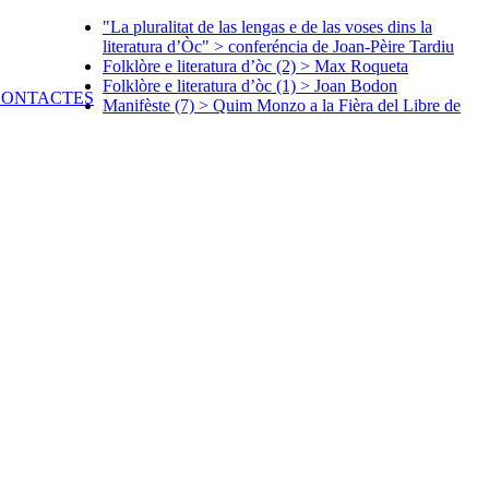
"La pluralitat de las lengas e de las voses dins la
literatura d’Òc" > conferéncia de Joan-Pèire Tardiu
Folklòre e literatura d’òc (2) > Max Roqueta
Folklòre e literatura d’òc (1) > Joan Bodon
Manifèste (7) > Quim Monzo a la Fièra del Libre de