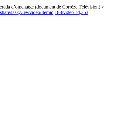
serada d’omenatge (document de Corrèze Télévision) >
share/task,viewvideo/Itemid,188/video_id,353