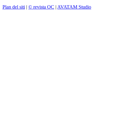
Plan del siti
|
© revista OC
|
AVATAM Studio