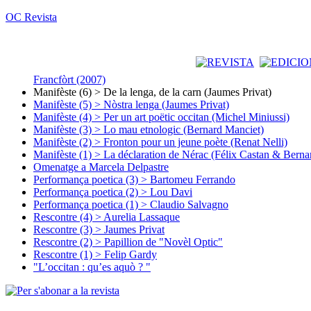
OC Revista
Francfòrt (2007)
Manifèste (6) > De la lenga, de la carn (Jaumes Privat)
Manifèste (5) > Nòstra lenga (Jaumes Privat)
Manifèste (4) > Per un art poëtic occitan (Michel Miniussi)
Manifèste (3) > Lo mau etnologic (Bernard Manciet)
Manifèste (2) > Fronton pour un jeune poète (Renat Nelli)
Manifèste (1) > La déclaration de Nérac (Félix Castan & Berna
Omenatge a Marcela Delpastre
Performança poetica (3) > Bartomeu Ferrando
Performança poetica (2) > Lou Davi
Performança poetica (1) > Claudio Salvagno
Rescontre (4) > Aurelia Lassaque
Rescontre (3) > Jaumes Privat
Rescontre (2) > Papillion de "Novèl Optic"
Rescontre (1) > Felip Gardy
"L’occitan : qu’es aquò ? "