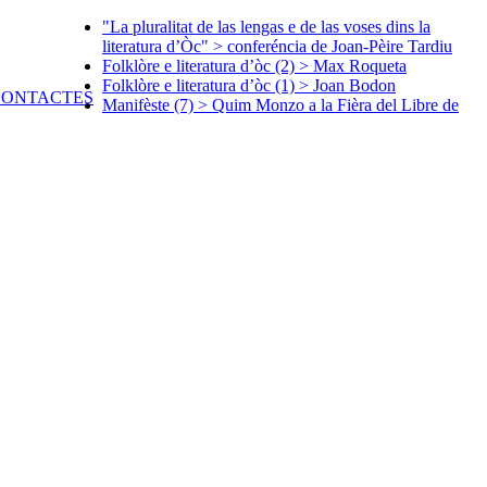
"La pluralitat de las lengas e de las voses dins la
literatura d’Òc" > conferéncia de Joan-Pèire Tardiu
Folklòre e literatura d’òc (2) > Max Roqueta
Folklòre e literatura d’òc (1) > Joan Bodon
Manifèste (7) > Quim Monzo a la Fièra del Libre de