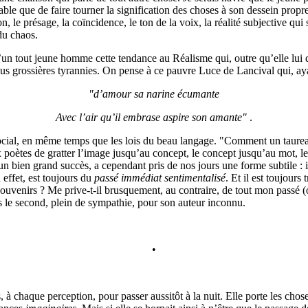
ble que de faire tourner la signification des choses à son dessein propre
ion, le présage, la coïncidence, le ton de la voix, la réalité subjective q
du chaos.
un tout jeune homme cette tendance au Réalisme qui, outre qu’elle lui don
s grossières tyrannies. On pense à ce pauvre Luce de Lancival qui, aya
"d’amour sa narine écumante
Avec l’air qu’il embrase aspire son amante"
.
social, en même temps que les lois du beau langage. "Comment un taureau 
poètes de gratter l’image jusqu’au concept, le concept jusqu’au mot, le
 bien grand succès, a cependant pris de nos jours une forme subtile : il 
 effet, est toujours du
passé immédiat sentimentalisé
. Et il est toujours
souvenirs ? Me prive-t-il brusquement, au contraire, de tout mon passé 
s le second, plein de sympathie, pour son auteur inconnu.
•
 chaque perception, pour passer aussitôt à la nuit. Elle porte les chos