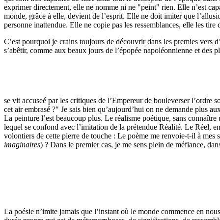
exprimer directement, elle ne nomme ni ne "peint" rien. Elle n’est capa
monde, grâce à elle, devient de l’esprit. Elle ne doit imiter que l’allus
personne inattendue. Elle ne copie pas les ressemblances, elle les tire 
C’est pourquoi je crains toujours de découvrir dans les premies vers d’
s’abêtir, comme aux beaux jours de l’épopée napoléonnienne et des plu
se vit accuseé par les critiques de l’Empereur de bouleverser l’ordre 
cet air embrasé ?" Je sais bien qu’aujourd’hui on ne demande plus aux 
La peinture l’est beaucoup plus. Le réalisme poétique, sans connaître un
lequel se confond avec l’imitation de la prétendue Réalité. Le Réel, en
volontiers de cette pierre de touche : Le poème me renvoie-t-il à mes 
imaginaires
) ? Dans le premier cas, je me sens plein de méfiance, dan
La poésie n’imite jamais que l’instant où le monde commence en nous, à