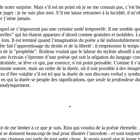
e notre surprise. Mais s’il est un point où je ne me connais pas, c’est bi
 juger : je ne suis plus moi. S’il me laisse retourner à la lucidité, il m’
e j’aime jamais.
uel ne s’imposerait pas une certaine
unité temporelle
. Il me semble que
elles" qui lui étaient apparues d’abord comme gratuites et isolables. 
rès loin. Il est terminé quand l’imagination du poète a lié indissolublemen
te fait l’apprentissage du destin et de la liberté : il emprisonne le temps 
ui de la "prophétie". Boileau voulait que le labeur du styliste aboutît à 
eune écrivain s’éprenne d’une poésie qui soit la négation du langage conc
destinée, se lève ce qui, par essence, n’est point pensable. Comme il s’ag
onie sonore, mais un ordre de la durée, où il soit possible à des
imagin
s d’être valable s’il est tel que la durée de son discours verbal y symb
, en qui la durée se peuple des significations, que
seule la profondeur d
analytiquement.
•
 de me limiter à ce que je suis. Rira qui voudra de la poésie éternelle. 
ui se donnent beaucoup de mal pour illustrer l’ancedote - et sont toujours 
 une chanson qui parle de tout autre chose. Je serais navré que le jeune p