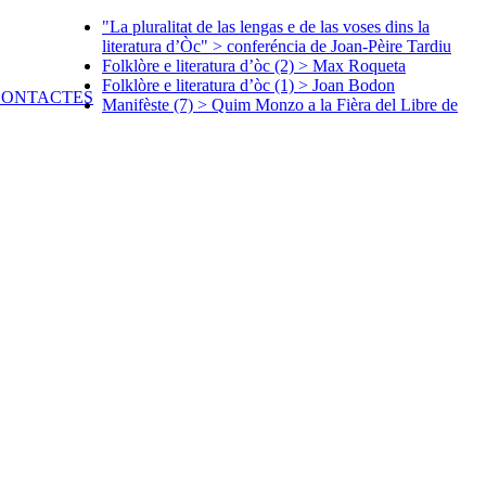
"La pluralitat de las lengas e de las voses dins la
literatura d’Òc" > conferéncia de Joan-Pèire Tardiu
Folklòre e literatura d’òc (2) > Max Roqueta
Folklòre e literatura d’òc (1) > Joan Bodon
Manifèste (7) > Quim Monzo a la Fièra del Libre de