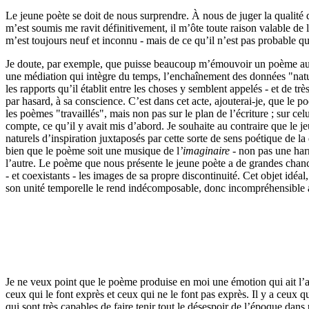
Le jeune poète se doit de nous surprendre. À nous de juger la qualité d
m’est soumis me ravit définitivement, il m’ôte toute raison valable de le
m’est toujours neuf et inconnu - mais de ce qu’il n’est pas probable qu
Je doute, par exemple, que puisse beaucoup m’émouvoir un poème auq
une médiation qui intègre du temps, l’enchaînement des données "natur
les rapports qu’il établit entre les choses y semblent appelés - et de t
par hasard, à sa conscience. C’est dans cet acte, ajouterai-je, que le poè
les poèmes "travaillés", mais non pas sur le plan de l’écriture ; sur cel
compte, ce qu’il y avait mis d’abord. Je souhaite au contraire que le j
naturels d’inspiration juxtaposés par cette sorte de sens poétique de la 
bien que le poème soit une musique de l
’imaginaire
- non pas une harm
l’autre. Le poème que nous présente le jeune poète a de grandes chance
- et coexistants - les images de sa propre discontinuité. Cet objet idéal
son unité temporelle le rend indécomposable, donc incompréhensible 
Je ne veux point que le poème produise en moi une émotion qui ait l’air
ceux qui le font exprès et ceux qui ne le font pas exprès. Il y a ceux q
qui sont très capables de faire tenir tout le désespoir de l’époque dans