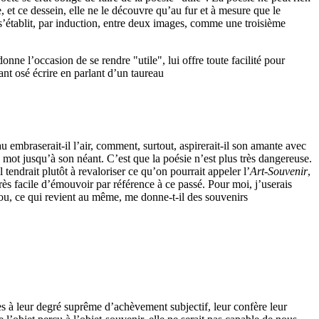
, et ce dessein, elle ne le découvre qu’au fur et à mesure que le
ui s’établit, par induction, entre deux images, comme une troisième
ne l’occasion de se rendre "utile", lui offre toute facilité pour
nt osé écrire en parlant d’un taureau
embraserait-il l’air, comment, surtout, aspirerait-il son amante avec
 mot jusqu’à son néant. C’est que la poésie n’est plus très dangereuse.
tendrait plutôt à revaloriser ce qu’on pourrait appeler l’
Art-Souvenir
,
 très facile d’émouvoir par référence à ce passé. Pour moi, j’userais
(ou, ce qui revient au même, me donne-t-il des souvenirs
es à leur degré suprême d’achèvement subjectif, leur confère leur