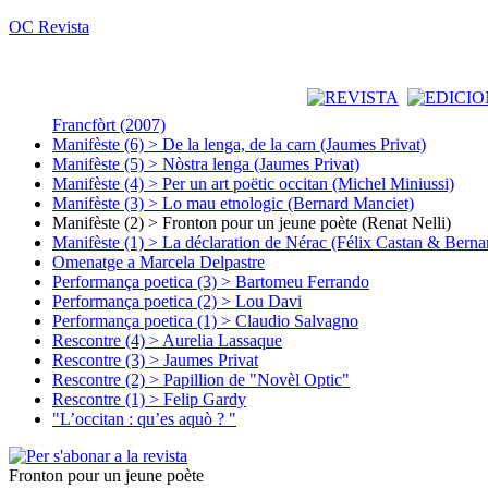
OC Revista
Francfòrt (2007)
Manifèste (6) > De la lenga, de la carn (Jaumes Privat)
Manifèste (5) > Nòstra lenga (Jaumes Privat)
Manifèste (4) > Per un art poëtic occitan (Michel Miniussi)
Manifèste (3) > Lo mau etnologic (Bernard Manciet)
Manifèste (2) > Fronton pour un jeune poète (Renat Nelli)
Manifèste (1) > La déclaration de Nérac (Félix Castan & Berna
Omenatge a Marcela Delpastre
Performança poetica (3) > Bartomeu Ferrando
Performança poetica (2) > Lou Davi
Performança poetica (1) > Claudio Salvagno
Rescontre (4) > Aurelia Lassaque
Rescontre (3) > Jaumes Privat
Rescontre (2) > Papillion de "Novèl Optic"
Rescontre (1) > Felip Gardy
"L’occitan : qu’es aquò ? "
Fronton pour un jeune poète