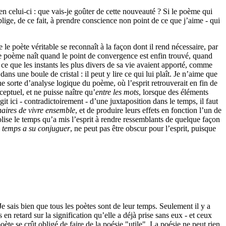
en celui-ci : que vais-je goûter de cette nouveauté ? Si le poème qui
oblige, de ce fait, à prendre conscience non point de ce que j’aime - qui
 le poète véritable se reconnaît à la façon dont il rend nécessaire, par
Le poème naît quand le point de convergence est enfin trouvé, quand
t ce que les instants les plus divers de sa vie avaient apporté, comme
dans une boule de cristal : il peut y lire ce qui lui plaît. Je n’aime que
une sorte d’analyse logique du poème, où l’esprit retrouverait en fin de
eptuel, et ne puisse naître qu’
entre les mots
, lorsque des éléments
it ici - contradictoirement - d’une juxtaposition dans le temps, il faut
aires de vivre ensemble
, et de produire leurs effets en fonction l’un de
olise le temps qu’a mis l’esprit à rendre ressemblants de quelque façon
u temps a su conjuguer
, ne peut pas être obscur pour l’esprit, puisque
Je sais bien que tous les poètes sont de leur temps. Seulement il y a
en retard sur la signification qu’elle a déjà prise sans eux - et ceux
oète se crût obligé de faire de la poésie "utile". La poésie ne peut rien