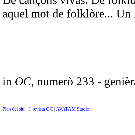
aquel mot de folklòre... Un 
in
OC
, numerò 233 - geniè
Plan del siti
|
© revista OC
|
AVATAM Studio