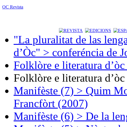
OC Revista
"La pluralitat de las lenga
d’Òc" > conferéncia de J
Folklòre e literatura d’ò
Folklòre e literatura d’ò
Manifèste (7) > Quim Mon
Francfòrt (2007)
Manifèste (6) > De la len