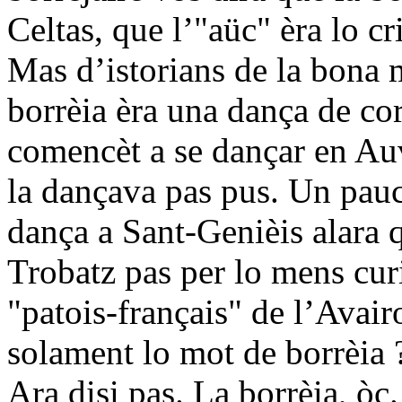
Celtas, que l’"aüc" èra lo cr
Mas d’istorians de la bona 
borrèia èra una dança de cor
comencèt a se dançar en Au
la dançava pas pus. Un pau
dança a Sant-Genièis alara q
Trobatz pas per lo mens cur
"patois-français" de l’Avair
solament lo mot de borrèia ?
Ara disi pas. La borrèia, òc.