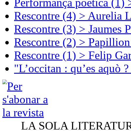
Performança poetica (1)
Rescontre (4) > Aurelia 
Rescontre (3) > Jaumes P
Rescontre (2) > Papillio
Rescontre (1) > Felip Ga
"L’occitan : qu’es aquò ?
LA SOLA LITERATU