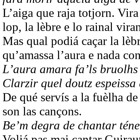
L’aiga que raja totjorn. Vira
lop, la lèbre e lo rainal viran
Mas qual podiá caçar la lè
qu’amassa l’aura e nada con
L’aura amara fa’ls bruolhs
Clarzir quel doutz espeissa 
De qué servís a la fuèlha d
son las cançons.
Be’m degra de chantar téner
Voliá pas mai cantar Guirau