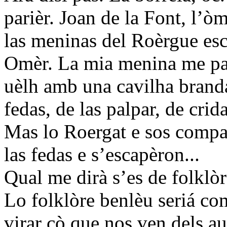
parièr. Joan de la Font, l’òm
las meninas del Roèrgue esc
Omèr. La mia menina me par
uèlh amb una cavilha branda
fedas, de las palpar, de crid
Mas lo Roergat e sos compan
las fedas e s’escapèron...
Qual me dirà s’es de folklòr
Lo folklòre benlèu seriá com
virar çò que nos ven dels au