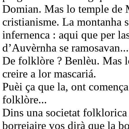
Domian. Mas lo temple de M
cristianisme. La montanha 
infernenca : aqui que per l
d’Auvèrnha se ramosavan...
De folklòre ? Benlèu. Mas l
creire a lor mascariá.
Puèi ça que la, ont comença 
folklòre...
Dins una societat folkloric
borrejaire vos dirà que la b