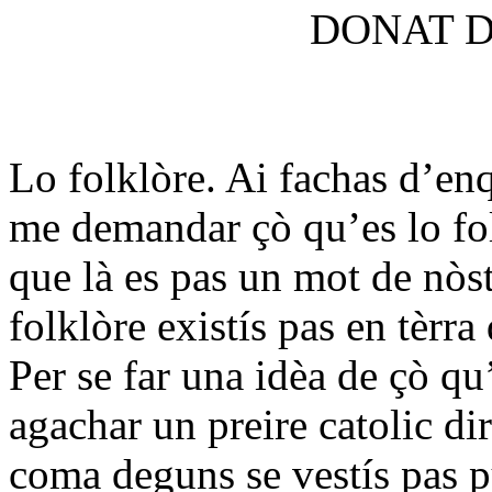
DONAT D
Lo folklòre. Ai fachas d’enq
me demandar çò qu’es lo fo
que là es pas un mot de nòst
folklòre existís pas en tèrra
Per se far una idèa de çò qu’
agachar un preire catolic di
coma deguns se vestís pas p