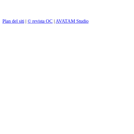
Plan del siti
|
© revista OC
|
AVATAM Studio