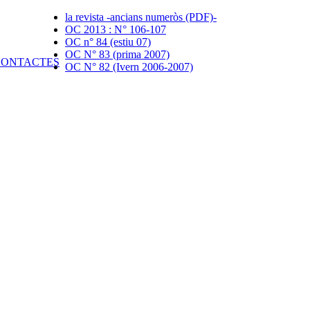
la revista -ancians numeròs (PDF)-
OC 2013 : N° 106-107
OC n° 84 (estiu 07)
OC N° 83 (prima 2007)
OC N° 82 (Ivern 2006-2007)