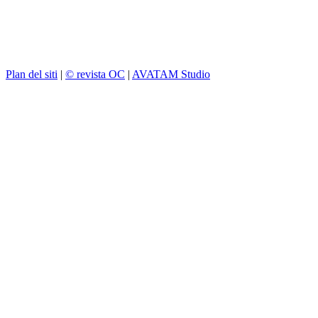
Plan del siti
|
© revista OC
|
AVATAM Studio