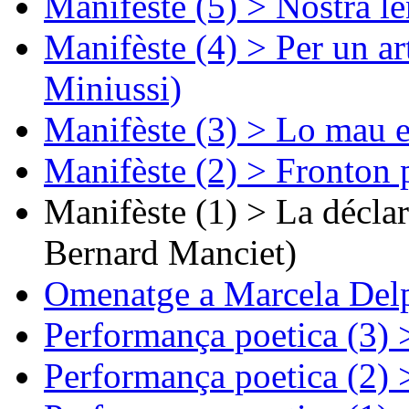
Manifèste (5) > Nòstra l
Manifèste (4) > Per un ar
Miniussi)
Manifèste (3) > Lo mau e
Manifèste (2) > Fronton 
Manifèste (1) > La décla
Bernard Manciet)
Omenatge a Marcela Delp
Performança poetica (3)
Performança poetica (2)