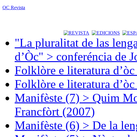
OC Revista
"La pluralitat de las lenga
d’Òc" > conferéncia de J
Folklòre e literatura d’ò
Folklòre e literatura d’ò
Manifèste (7) > Quim Mon
Francfòrt (2007)
Manifèste (6) > De la len