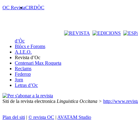
OC Revista
CIRDÒC
d’Òc
Blòcs e Foroms
A.I.E.O.
Revista d’Oc
Centenari Max Roqueta
Reclams
Federop
Jorn
Letras d’Oc
Siti de la revista electronica
Linguistica Occitana >
http://www.revist
Plan del siti
|
© revista OC
|
AVATAM Studio