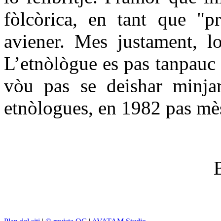
fòlcòrica, en tant que "p
aviener. Mes justament, lo
L’etnòlògue es pas tanpauc p
vòu pas se deishar minjar
etnòlogues, en 1982 pas mè