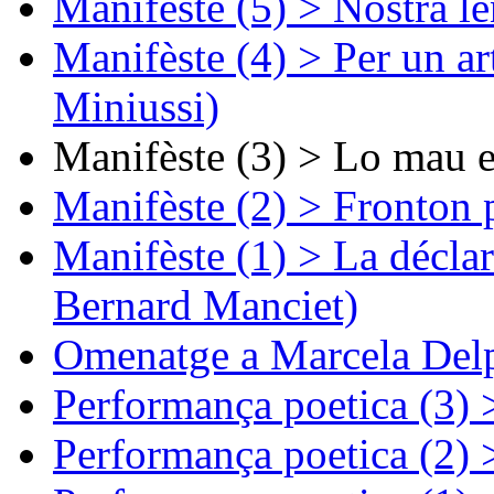
Manifèste (5) > Nòstra l
Manifèste (4) > Per un ar
Miniussi)
Manifèste (3) > Lo mau e
Manifèste (2) > Fronton 
Manifèste (1) > La décla
Bernard Manciet)
Omenatge a Marcela Delp
Performança poetica (3)
Performança poetica (2)