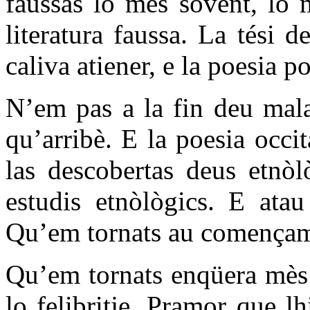
faussas lo mès sovent, lo 
literatura faussa. La tési 
caliva atiener, e la poesia p
N’em pas a la fin deu mala
qu’arribè. E la poesia occi
las descobertas deus etnòl
estudis etnòlògics. E atau
Qu’em tornats au començam
Qu’em tornats enqüera mès a
lo felibritje. Pramor que l