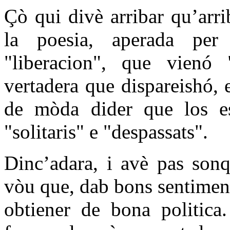
Çò qui divè arribar qu’arri
la poesia, aperada per 
"liberacion", que vienó "
vertadera que dispareishó,
de mòda dider que los es
"solitaris" e "despassats".
Dinc’adara, i avè pas son
vòu que, dab bons sentimen
obtiener de bona politica.