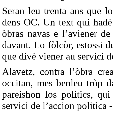
Seran leu trenta ans que l
dens OC. Un text qui hadè 
òbras navas e l’aviener de 
davant. Lo fòlcòr, estossi d
que divè viener au servici de
Alavetz, contra l’òbra cre
occitan, mes benleu tròp d
pareishon los politics, qui
servici de l’accion politica -