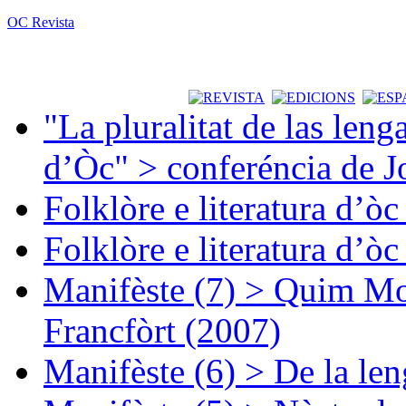
OC Revista
"La pluralitat de las lenga
d’Òc" > conferéncia de J
Folklòre e literatura d’ò
Folklòre e literatura d’ò
Manifèste (7) > Quim Mon
Francfòrt (2007)
Manifèste (6) > De la len