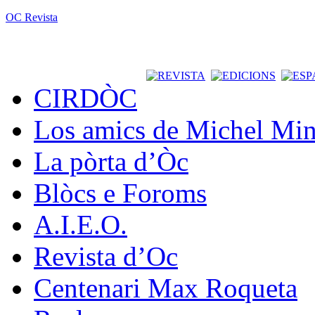
OC Revista
CIRDÒC
Los amics de Michel Min
La pòrta d’Òc
Blòcs e Foroms
A.I.E.O.
Revista d’Oc
Centenari Max Roqueta