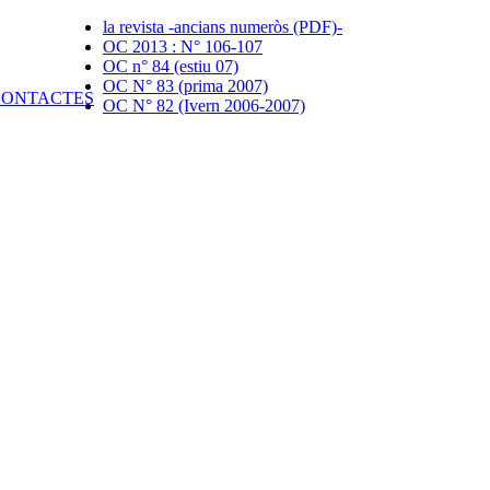
la revista -ancians numeròs (PDF)-
OC 2013 : N° 106-107
OC n° 84 (estiu 07)
OC N° 83 (prima 2007)
OC N° 82 (Ivern 2006-2007)