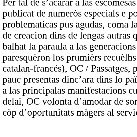
Per tal de s’acarar a las escomesa
publicat de numeròs especials e por
problematicas pus agudas, coma las
de creacion dins de lengas autras q
balhat la paraula a las generacions
paresquèron los prumièrs recuèlhs 
catalan-francés), OC / Passatges, p
pauc presentas dinc’ara dins lo paï
a las principalas manifestacions cul
delai, OC volonta d’amodar de so
còp d’oportunitats màgers al servi