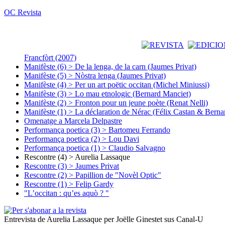
OC Revista
Francfòrt (2007)
Manifèste (6) > De la lenga, de la carn (Jaumes Privat)
Manifèste (5) > Nòstra lenga (Jaumes Privat)
Manifèste (4) > Per un art poëtic occitan (Michel Miniussi)
Manifèste (3) > Lo mau etnologic (Bernard Manciet)
Manifèste (2) > Fronton pour un jeune poète (Renat Nelli)
Manifèste (1) > La déclaration de Nérac (Félix Castan & Berna
Omenatge a Marcela Delpastre
Performança poetica (3) > Bartomeu Ferrando
Performança poetica (2) > Lou Davi
Performança poetica (1) > Claudio Salvagno
Rescontre (4) > Aurelia Lassaque
Rescontre (3) > Jaumes Privat
Rescontre (2) > Papillion de "Novèl Optic"
Rescontre (1) > Felip Gardy
"L’occitan : qu’es aquò ? "
Entrevista de Aurelia Lassaque per Joëlle Ginestet sus Canal-U