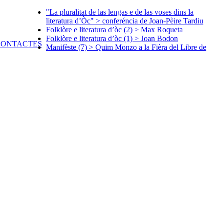
"La pluralitat de las lengas e de las voses dins la
literatura d’Òc" > conferéncia de Joan-Pèire Tardiu
Folklòre e literatura d’òc (2) > Max Roqueta
Folklòre e literatura d’òc (1) > Joan Bodon
Manifèste (7) > Quim Monzo a la Fièra del Libre de