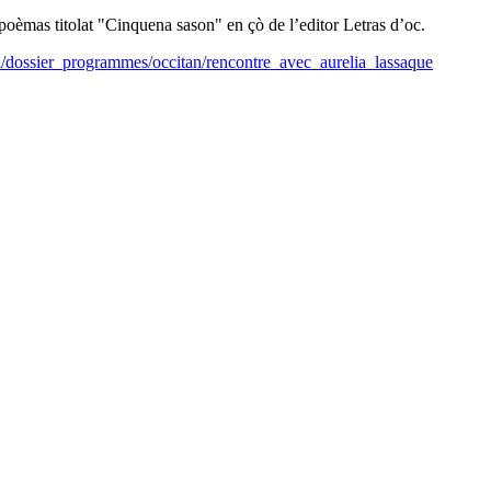
èmas titolat "Cinquena sason" en çò de l’editor Letras d’oc.
il/dossier_programmes/occitan/rencontre_avec_aurelia_lassaque