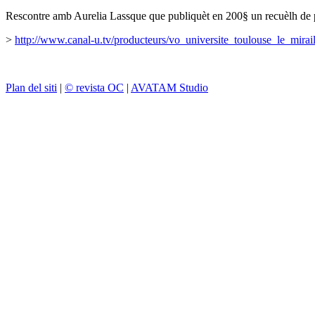
Rescontre amb Aurelia Lassque que publiquèt en 200§ un recuèlh de po
>
http://www.canal-u.tv/producteurs/vo_universite_toulouse_le_mira
Plan del siti
|
© revista OC
|
AVATAM Studio