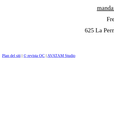
mandar
Fre
625 La Per
Plan del siti
|
© revista OC
|
AVATAM Studio