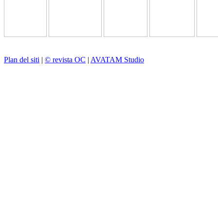
Plan del siti
|
© revista OC
|
AVATAM Studio