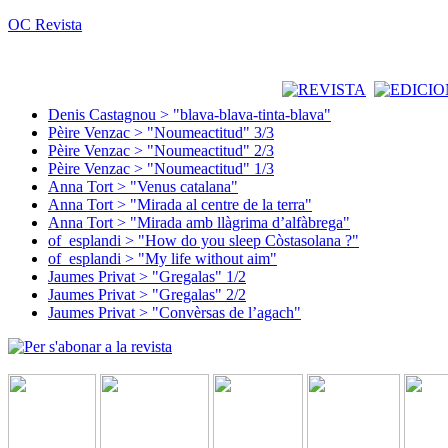
OC Revista
Denis Castagnou > "blava-blava-tinta-blava"
Pèire Venzac > "Noumeactitud" 3/3
Pèire Venzac > "Noumeactitud" 2/3
Pèire Venzac > "Noumeactitud" 1/3
Anna Tort > "Venus catalana"
Anna Tort > "Mirada al centre de la terra"
Anna Tort > "Mirada amb llàgrima d’alfàbrega"
of_esplandi > "How do you sleep Còstasolana ?"
of_esplandi > "My life without aim"
Jaumes Privat > "Gregalas" 1/2
Jaumes Privat > "Gregalas" 2/2
Jaumes Privat > "Convèrsas de l’agach"