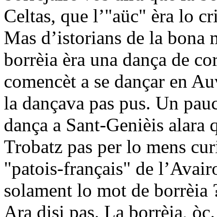
Celtas, que l’"aüc" èra lo cr
Mas d’istorians de la bona 
borrèia èra una dança de cor
comencèt a se dançar en Au
la dançava pas pus. Un pau
dança a Sant-Genièis alara q
Trobatz pas per lo mens cur
"patois-français" de l’Avair
solament lo mot de borrèia ?
Ara disi pas. La borrèia, òc.