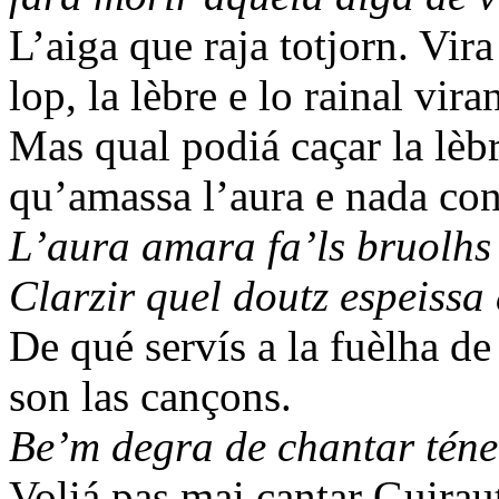
L’aiga que raja totjorn. Vira
lop, la lèbre e lo rainal viran
Mas qual podiá caçar la lè
qu’amassa l’aura e nada con
L’aura amara fa’ls bruolhs
Clarzir quel doutz espeissa 
De qué servís a la fuèlha d
son las cançons.
Be’m degra de chantar téner
Voliá pas mai cantar Guirau