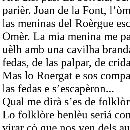
parièr. Joan de la Font, l’òm
las meninas del Roèrgue esc
Omèr. La mia menina me par
uèlh amb una cavilha branda
fedas, de las palpar, de crid
Mas lo Roergat e sos compan
las fedas e s’escapèron...
Qual me dirà s’es de folklòr
Lo folklòre benlèu seriá com
virar çò que nos ven dels au