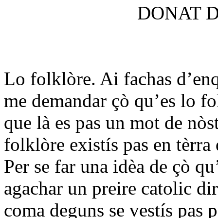
DONAT D
Lo folklòre. Ai fachas d’enq
me demandar çò qu’es lo fo
que là es pas un mot de nòst
folklòre existís pas en tèrra
Per se far una idèa de çò qu’
agachar un preire catolic di
coma deguns se vestís pas p