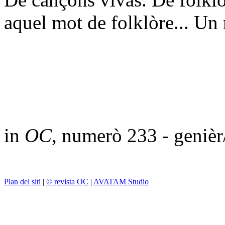
aquel mot de folklòre... Un 
in
OC
, numerò 233 - geniè
Plan del siti
|
© revista OC
|
AVATAM Studio