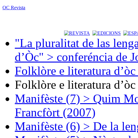
OC Revista
"La pluralitat de las lenga
d’Òc" > conferéncia de J
Folklòre e literatura d’ò
Folklòre e literatura d’ò
Manifèste (7) > Quim Mon
Francfòrt (2007)
Manifèste (6) > De la len