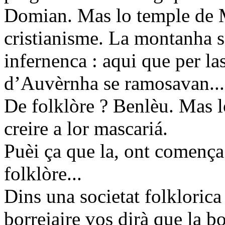
Domian. Mas lo temple de M
cristianisme. La montanha 
infernenca : aqui que per l
d’Auvèrnha se ramosavan...
De folklòre ? Benlèu. Mas l
creire a lor mascariá.
Puèi ça que la, ont comença 
folklòre...
Dins una societat folkloric
borrejaire vos dirà que la b