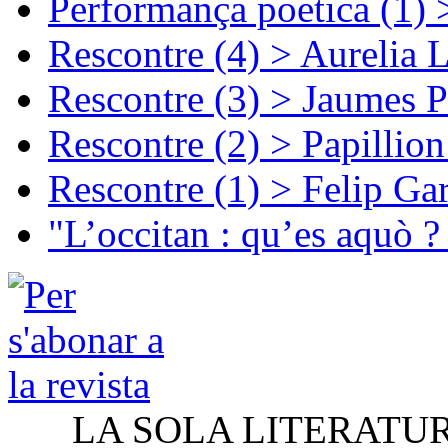
Performança poetica (1)
Rescontre (4) > Aurelia 
Rescontre (3) > Jaumes P
Rescontre (2) > Papillio
Rescontre (1) > Felip Ga
"L’occitan : qu’es aquò ?
LA SOLA LITERATU